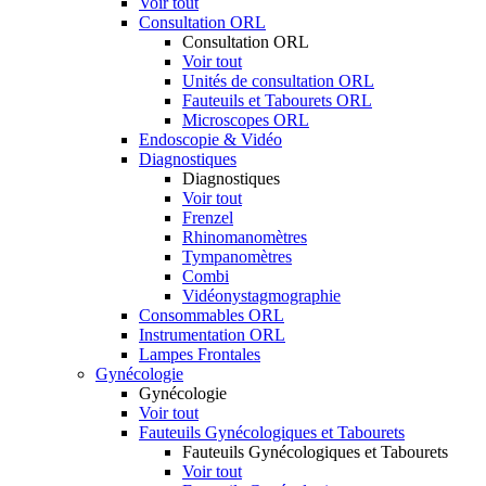
Voir tout
Consultation ORL
Consultation ORL
Voir tout
Unités de consultation ORL
Fauteuils et Tabourets ORL
Microscopes ORL
Endoscopie & Vidéo
Diagnostiques
Diagnostiques
Voir tout
Frenzel
Rhinomanomètres
Tympanomètres
Combi
Vidéonystagmographie
Consommables ORL
Instrumentation ORL
Lampes Frontales
Gynécologie
Gynécologie
Voir tout
Fauteuils Gynécologiques et Tabourets
Fauteuils Gynécologiques et Tabourets
Voir tout