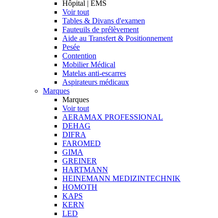
Hôpital | EMS
Voir tout
Tables & Divans d'examen
Fauteuils de prélèvement
Aide au Transfert & Positionnement
Pesée
Contention
Mobilier Médical
Matelas anti-escarres
Aspirateurs médicaux
Marques
Marques
Voir tout
AERAMAX PROFESSIONAL
DEHAG
DIFRA
FAROMED
GIMA
GREINER
HARTMANN
HEINEMANN MEDIZINTECHNIK
HOMOTH
KAPS
KERN
LED