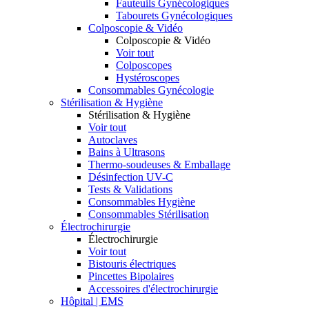
Fauteuils Gynécologiques
Tabourets Gynécologiques
Colposcopie & Vidéo
Colposcopie & Vidéo
Voir tout
Colposcopes
Hystéroscopes
Consommables Gynécologie
Stérilisation & Hygiène
Stérilisation & Hygiène
Voir tout
Autoclaves
Bains à Ultrasons
Thermo-soudeuses & Emballage
Désinfection UV-C
Tests & Validations
Consommables Hygiène
Consommables Stérilisation
Électrochirurgie
Électrochirurgie
Voir tout
Bistouris électriques
Pincettes Bipolaires
Accessoires d'électrochirurgie
Hôpital | EMS