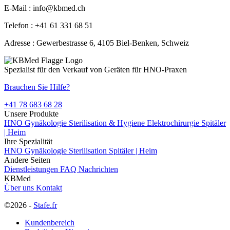
E-Mail : info@kbmed.ch
Telefon : +41 61 331 68 51
Adresse : Gewerbestrasse 6, 4105 Biel-Benken, Schweiz
Spezialist für den Verkauf von Geräten für HNO-Praxen
Brauchen Sie Hilfe?
+41 78 683 68 28
Unsere Produkte
HNO
Gynäkologie
Sterilisation & Hygiene
Elektrochirurgie
Spitäler
| Heim
Ihre Spezialität
HNO
Gynäkologie
Sterilisation
Spitäler | Heim
Andere Seiten
Dienstleistungen
FAQ
Nachrichten
KBMed
Über uns
Kontakt
©2026 -
Stafe.fr
Kundenbereich