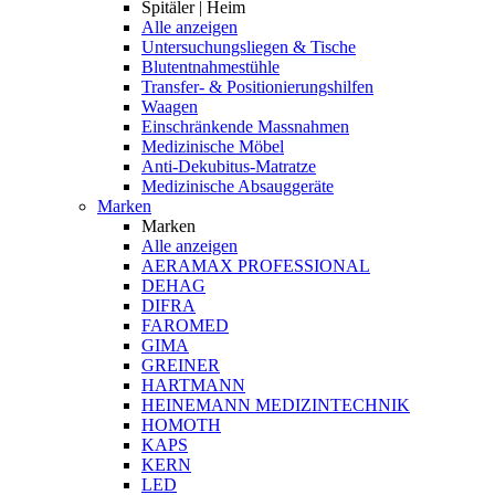
Spitäler | Heim
Alle anzeigen
Untersuchungsliegen & Tische
Blutentnahmestühle
Transfer- & Positionierungshilfen
Waagen
Einschränkende Massnahmen
Medizinische Möbel
Anti-Dekubitus-Matratze
Medizinische Absauggeräte
Marken
Marken
Alle anzeigen
AERAMAX PROFESSIONAL
DEHAG
DIFRA
FAROMED
GIMA
GREINER
HARTMANN
HEINEMANN MEDIZINTECHNIK
HOMOTH
KAPS
KERN
LED