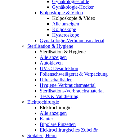
Gynäkologiestühle
Gynäkologie-Hocker
Kolposkopie & Video
Kolposkopie & Video
Alle anzeigen
Kolposkope
Hysteroskope
Gynäkologie-Verbrauchsmaterial
Sterilisation & Hygiene
Sterilisation & Hygiene
Alle anzeigen
Autoklaven
UV-C Desinfektion
Folienschweißgerät & Verpackung
Ultraschallbäder
Hygiene-Verbrauchsmaterial
Sterilisations-Verbrauchsmaterial
Tests & Validierung
Elektrochirurgie
Elektrochirurgie
Alle anzeigen
Kauter
Bipolare Pinzetten
Elektrochirurgisches Zubehör
Spitäler | Heim