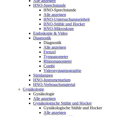
Alle anzeigen
HNO-Sprechstunde
HNO-Sprechstunde
Alle anzeigen
HNO-Untersuchungseinheit
HNO-Stühle und Hocker
HNO-Mikroskope
Endoskopie & Video
Diagnostik
Diagnostik
Alle anzeigen
Frenzel
Tympanometer
Rhinomanometer
Combi
Videonystagmographie
Stirnlampen
HNO-Instrumentarium
HNO-Verbrauchsmaterial
Gynäkologie
Gynäkologie
Alle anzeigen
Gynäkologische Stühle und Hocker
Gynäkologische Stühle und Hocker
Alle anzeigen