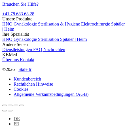
Brauchen Sie Hilfe?
+41 78 683 68 28
Unsere Produkte
HNO
Gynäkologie
Sterilisation & Hygiene
Elektrochirurgie
Spitäler
| Heim
Ihre Spezialität
HNO
Gynäkologie
Sterilisation
Spitäler | Heim
Andere Seiten
Dienstleistungen
FAQ
Nachrichten
KBMed
Über uns
Kontakt
©2026 -
Stafe.fr
Kundenbereich
Rechtlichen Hinweise
Cookies
Allgemeine Verkaufsbedingungen (AGB)
DE
FR