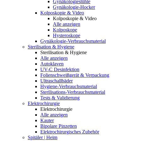
Gynäkologiestühle
Gynäkologie-Hocker
Kolposkopie & Video
Kolposkopie & Video
Alle anzeigen
Kolposkope
Hysteroskope
Gynäkologie-Verbrauchsmaterial
Sterilisation & Hygiene
Sterilisation & Hygiene
Alle anzeigen
Autoklaven
UV-C Desinfektion
Folienschweißgerät & Verpackung
Ultraschallbäder
Hygiene-Verbrauchsmaterial
Sterilisations-Verbrauchsmaterial
Tests & Validierung
Elektrochirurgie
Elektrochirurgie
Alle anzeigen
Kauter
Bipolare Pinzetten
Elektrochirurgisches Zubehör
Spitäler | Heim