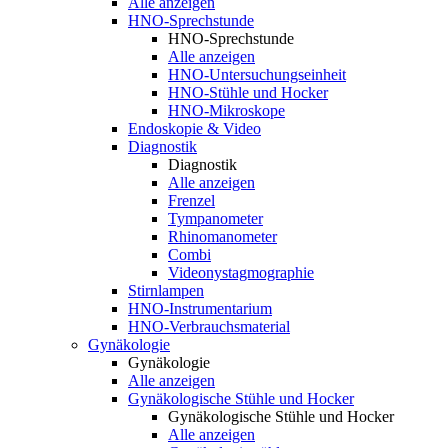
Alle anzeigen
HNO-Sprechstunde
HNO-Sprechstunde
Alle anzeigen
HNO-Untersuchungseinheit
HNO-Stühle und Hocker
HNO-Mikroskope
Endoskopie & Video
Diagnostik
Diagnostik
Alle anzeigen
Frenzel
Tympanometer
Rhinomanometer
Combi
Videonystagmographie
Stirnlampen
HNO-Instrumentarium
HNO-Verbrauchsmaterial
Gynäkologie
Gynäkologie
Alle anzeigen
Gynäkologische Stühle und Hocker
Gynäkologische Stühle und Hocker
Alle anzeigen