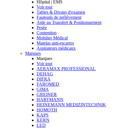
Hôpital | EMS
Voir tout
Tables & Divans d'examen
Fauteuils de prélèvement
Aide au Transfert & Positionnement
Pesée
Contention
Mobilier Médical
Matelas anti-escarres
Aspirateurs médicaux
Marques
Marques
Voir tout
AERAMAX PROFESSIONAL
DEHAG
DIFRA
FAROMED
GIMA
GREINER
HARTMANN
HEINEMANN MEDIZINTECHNIK
HOMOTH
KAPS
KERN
LED