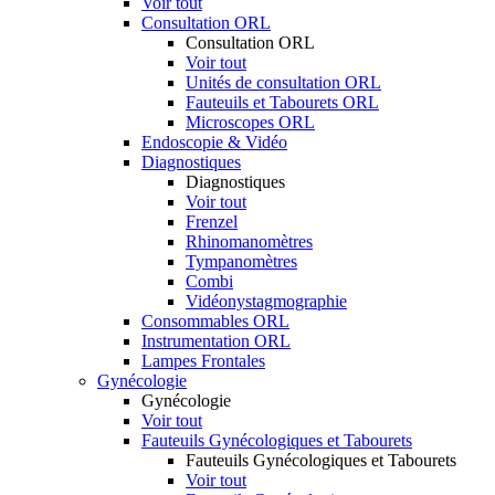
Voir tout
Consultation ORL
Consultation ORL
Voir tout
Unités de consultation ORL
Fauteuils et Tabourets ORL
Microscopes ORL
Endoscopie & Vidéo
Diagnostiques
Diagnostiques
Voir tout
Frenzel
Rhinomanomètres
Tympanomètres
Combi
Vidéonystagmographie
Consommables ORL
Instrumentation ORL
Lampes Frontales
Gynécologie
Gynécologie
Voir tout
Fauteuils Gynécologiques et Tabourets
Fauteuils Gynécologiques et Tabourets
Voir tout