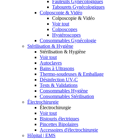
Fauteuils Gynécologiques
Tabourets Gynécologiques
Colposcopie & Vidéo
Colposcopie & Vidéo
Voir tout
Colposcopes
Hystéroscopes
Consommables Gynécologie
Stérilisation & Hygiène
Stérilisation & Hygiène
Voir tout
Autoclaves
Bains à Ultrasons
Thermo-soudeuses & Emballage
Désinfection UV-C
Tests & Validations
Consommables Hygiène
Consommables Stérilisation
Électrochirurgie
Électrochirurgie
Voir tout
Bistouris électriques
Pincettes Bipolaires
Accessoires d'électrochirurgie
Hôpital | EMS