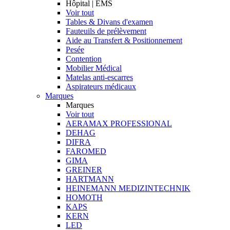
Hôpital | EMS
Voir tout
Tables & Divans d'examen
Fauteuils de prélèvement
Aide au Transfert & Positionnement
Pesée
Contention
Mobilier Médical
Matelas anti-escarres
Aspirateurs médicaux
Marques
Marques
Voir tout
AERAMAX PROFESSIONAL
DEHAG
DIFRA
FAROMED
GIMA
GREINER
HARTMANN
HEINEMANN MEDIZINTECHNIK
HOMOTH
KAPS
KERN
LED