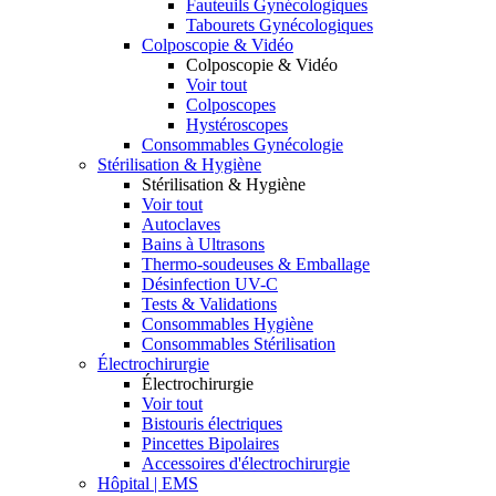
Fauteuils Gynécologiques
Tabourets Gynécologiques
Colposcopie & Vidéo
Colposcopie & Vidéo
Voir tout
Colposcopes
Hystéroscopes
Consommables Gynécologie
Stérilisation & Hygiène
Stérilisation & Hygiène
Voir tout
Autoclaves
Bains à Ultrasons
Thermo-soudeuses & Emballage
Désinfection UV-C
Tests & Validations
Consommables Hygiène
Consommables Stérilisation
Électrochirurgie
Électrochirurgie
Voir tout
Bistouris électriques
Pincettes Bipolaires
Accessoires d'électrochirurgie
Hôpital | EMS