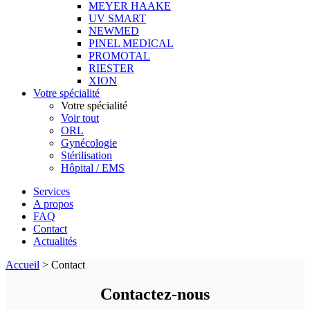
MEYER HAAKE
UV SMART
NEWMED
PINEL MEDICAL
PROMOTAL
RIESTER
XION
Votre spécialité
Votre spécialité
Voir tout
ORL
Gynécologie
Stérilisation
Hôpital / EMS
Services
A propos
FAQ
Contact
Actualités
Accueil
>
Contact
Contactez-nous