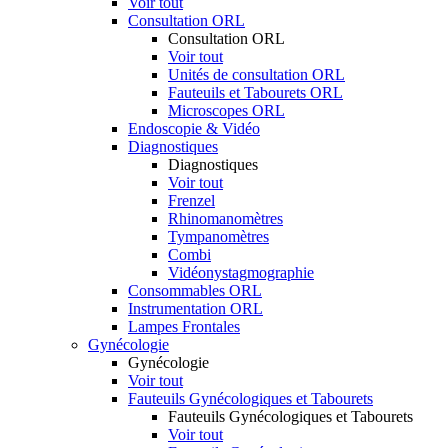
Voir tout
Consultation ORL
Consultation ORL
Voir tout
Unités de consultation ORL
Fauteuils et Tabourets ORL
Microscopes ORL
Endoscopie & Vidéo
Diagnostiques
Diagnostiques
Voir tout
Frenzel
Rhinomanomètres
Tympanomètres
Combi
Vidéonystagmographie
Consommables ORL
Instrumentation ORL
Lampes Frontales
Gynécologie
Gynécologie
Voir tout
Fauteuils Gynécologiques et Tabourets
Fauteuils Gynécologiques et Tabourets
Voir tout