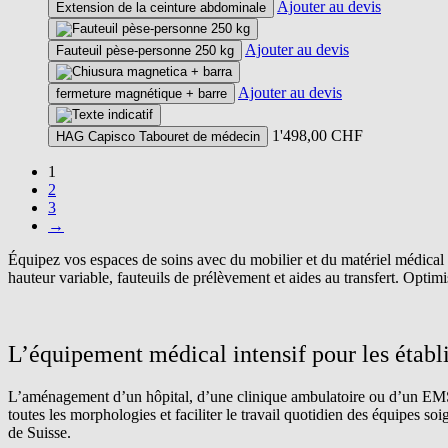
Ajouter au devis
Extension de la ceinture abdominale
variations.
Les
options
Ajouter au devis
Fauteuil pèse-personne 250 kg
peuvent
être
Ajouter au devis
fermeture magnétique + barre
choisies
sur
1'498,00
CHF
la
HAG Capisco Tabouret de médecin
page
1
du
2
produit
3
→
Équipez vos espaces de soins avec du mobilier et du matériel médica
hauteur variable, fauteuils de prélèvement et aides au transfert. Optimi
L’équipement médical intensif pour les établ
L’aménagement d’un hôpital, d’une clinique ambulatoire ou d’un EMS ré
toutes les morphologies et faciliter le travail quotidien des équipes 
de Suisse.