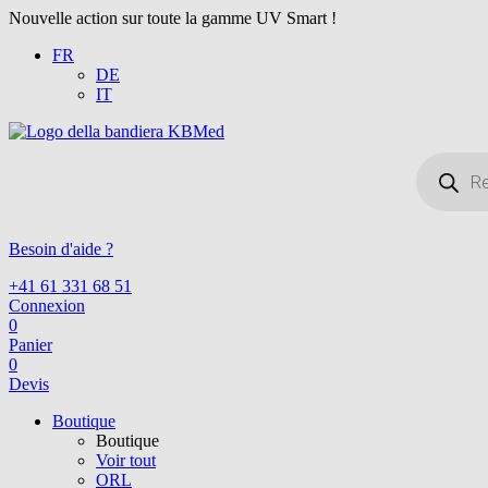
Nouvelle action sur toute la gamme UV Smart !
FR
DE
IT
Recherche
de
produits
Besoin d'aide ?
+41 61 331 68 51
Connexion
0
Panier
0
Devis
Boutique
Boutique
Voir tout
ORL