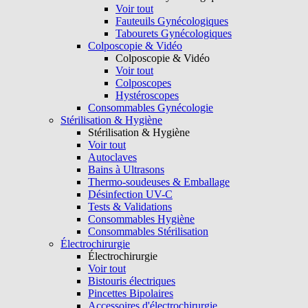
Voir tout
Fauteuils Gynécologiques
Tabourets Gynécologiques
Colposcopie & Vidéo
Colposcopie & Vidéo
Voir tout
Colposcopes
Hystéroscopes
Consommables Gynécologie
Stérilisation & Hygiène
Stérilisation & Hygiène
Voir tout
Autoclaves
Bains à Ultrasons
Thermo-soudeuses & Emballage
Désinfection UV-C
Tests & Validations
Consommables Hygiène
Consommables Stérilisation
Électrochirurgie
Électrochirurgie
Voir tout
Bistouris électriques
Pincettes Bipolaires
Accessoires d'électrochirurgie