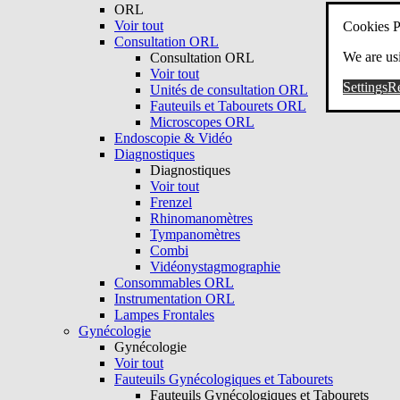
ORL
Voir tout
Cookies P
Consultation ORL
We are usi
Consultation ORL
Voir tout
Settings
Re
Unités de consultation ORL
Fauteuils et Tabourets ORL
Microscopes ORL
Endoscopie & Vidéo
Diagnostiques
Diagnostiques
Voir tout
Frenzel
Rhinomanomètres
Tympanomètres
Combi
Vidéonystagmographie
Consommables ORL
Instrumentation ORL
Lampes Frontales
Gynécologie
Gynécologie
Voir tout
Fauteuils Gynécologiques et Tabourets
Fauteuils Gynécologiques et Tabourets