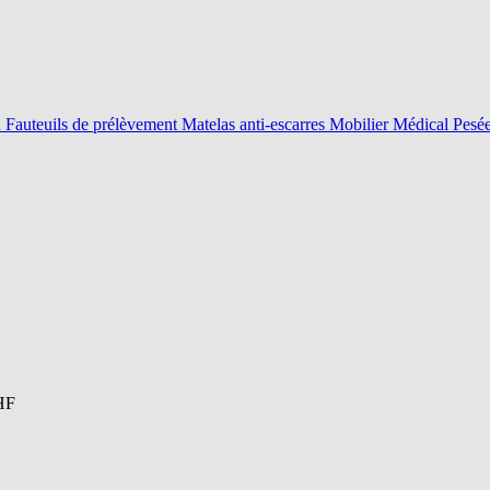
n
Fauteuils de prélèvement
Matelas anti-escarres
Mobilier Médical
Pesé
HF