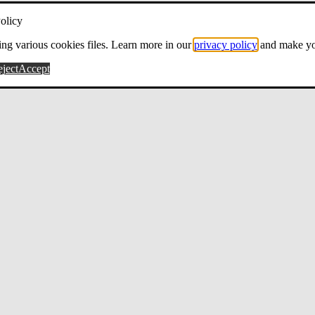
olicy
ng various cookies files. Learn more in our
privacy policy
and make yo
ject
Accept