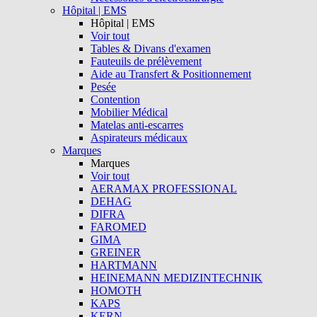
Hôpital | EMS
Hôpital | EMS
Voir tout
Tables & Divans d'examen
Fauteuils de prélèvement
Aide au Transfert & Positionnement
Pesée
Contention
Mobilier Médical
Matelas anti-escarres
Aspirateurs médicaux
Marques
Marques
Voir tout
AERAMAX PROFESSIONAL
DEHAG
DIFRA
FAROMED
GIMA
GREINER
HARTMANN
HEINEMANN MEDIZINTECHNIK
HOMOTH
KAPS
KERN