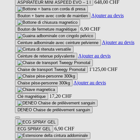
648,00
CHF
ASPIRATEUR MINI ASPEED EVO – 1 l
Ajouter au devis
Bouton + barre avec corde de maintien
6,90
CHF
Bouton de fermeture magnétique
Ajouter au devis
Ceinture adbominale avec ceinture pelvienne
Ajouter au devis
Ceinture de retenue polyvalente
1'125,00
CHF
Chaise de transport Tweegy Promotal
Ajouter au devis
Chaise pèse-personne 300kg
17,20
CHF
Clé magnétique
DENEO Chaise de prélèvement sanguin
Ce
produit
6,90
CHF
ECG SPRAY GEL
a
plusieurs