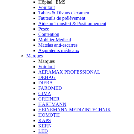
Hôpital | EMS
Voir tout
Tables & Divans d'examen
Fauteuils de prélèvement
Aide au Transfert & Positionnement
Pesée
Contention
Mobilier Médical
Matelas anti-escarres
Aspirateurs médicaux
Marques
Marques
Voir tout
AERAMAX PROFESSIONAL
DEHAG
DIFRA
FAROMED
GIMA
GREINER
HARTMANN
HEINEMANN MEDIZINTECHNIK
HOMOTH
KAPS
KERN
LED