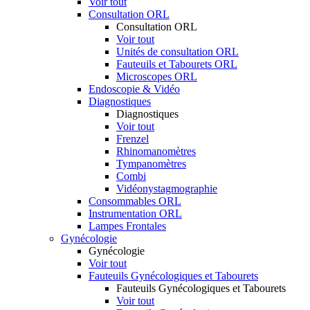
Voir tout
Consultation ORL
Consultation ORL
Voir tout
Unités de consultation ORL
Fauteuils et Tabourets ORL
Microscopes ORL
Endoscopie & Vidéo
Diagnostiques
Diagnostiques
Voir tout
Frenzel
Rhinomanomètres
Tympanomètres
Combi
Vidéonystagmographie
Consommables ORL
Instrumentation ORL
Lampes Frontales
Gynécologie
Gynécologie
Voir tout
Fauteuils Gynécologiques et Tabourets
Fauteuils Gynécologiques et Tabourets
Voir tout