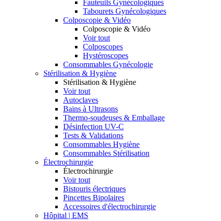
Fauteuils Gynécologiques
Tabourets Gynécologiques
Colposcopie & Vidéo
Colposcopie & Vidéo
Voir tout
Colposcopes
Hystéroscopes
Consommables Gynécologie
Stérilisation & Hygiène
Stérilisation & Hygiène
Voir tout
Autoclaves
Bains à Ultrasons
Thermo-soudeuses & Emballage
Désinfection UV-C
Tests & Validations
Consommables Hygiène
Consommables Stérilisation
Électrochirurgie
Électrochirurgie
Voir tout
Bistouris électriques
Pincettes Bipolaires
Accessoires d'électrochirurgie
Hôpital | EMS