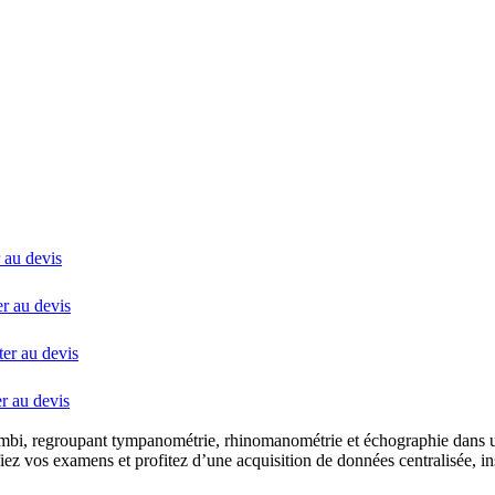
 au devis
r au devis
er au devis
r au devis
Combi, regroupant tympanométrie, rhinomanométrie et échographie dan
z vos examens et profitez d’une acquisition de données centralisée, ins