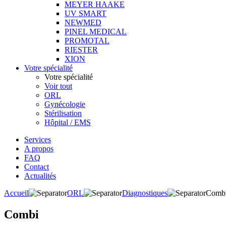
MEYER HAAKE
UV SMART
NEWMED
PINEL MEDICAL
PROMOTAL
RIESTER
XION
Votre spécialité
Votre spécialité
Voir tout
ORL
Gynécologie
Stérilisation
Hôpital / EMS
Services
A propos
FAQ
Contact
Actualités
Accueil
ORL
Diagnostiques
Comb
Combi