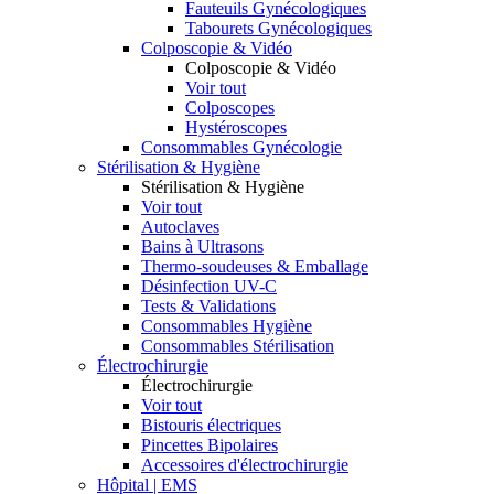
Fauteuils Gynécologiques
Tabourets Gynécologiques
Colposcopie & Vidéo
Colposcopie & Vidéo
Voir tout
Colposcopes
Hystéroscopes
Consommables Gynécologie
Stérilisation & Hygiène
Stérilisation & Hygiène
Voir tout
Autoclaves
Bains à Ultrasons
Thermo-soudeuses & Emballage
Désinfection UV-C
Tests & Validations
Consommables Hygiène
Consommables Stérilisation
Électrochirurgie
Électrochirurgie
Voir tout
Bistouris électriques
Pincettes Bipolaires
Accessoires d'électrochirurgie
Hôpital | EMS