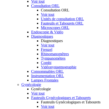
Voir tout
Consultation ORL
Consultation ORL
Voir tout
Unités de consultation ORL
Fauteuils et Tabourets ORL
Microscopes ORL
Endoscopie & Vidéo
Diagnostiques
Diagnostiques
Voir tout
Frenzel
Rhinomanomètres
Tympanomètres
Combi
Vidéonystagmographie
Consommables ORL
Instrumentation ORL
Lampes Frontales
Gynécologie
Gynécologie
Voir tout
Fauteuils Gynécologiques et Tabourets
Fauteuils Gynécologiques et Tabourets
Voir tout