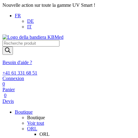
Nouvelle action sur toute la gamme UV Smart !
FR
DE
IT
Recherche
de
produits
Besoin d'aide ?
+41 61 331 68 51
Connexion
0
Panier
0
Devis
Boutique
Boutique
Voir tout
ORL
ORL