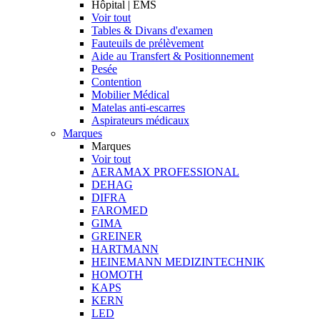
Hôpital | EMS
Voir tout
Tables & Divans d'examen
Fauteuils de prélèvement
Aide au Transfert & Positionnement
Pesée
Contention
Mobilier Médical
Matelas anti-escarres
Aspirateurs médicaux
Marques
Marques
Voir tout
AERAMAX PROFESSIONAL
DEHAG
DIFRA
FAROMED
GIMA
GREINER
HARTMANN
HEINEMANN MEDIZINTECHNIK
HOMOTH
KAPS
KERN
LED