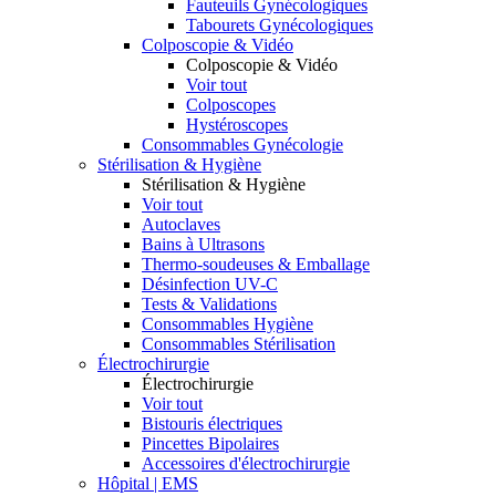
Fauteuils Gynécologiques
Tabourets Gynécologiques
Colposcopie & Vidéo
Colposcopie & Vidéo
Voir tout
Colposcopes
Hystéroscopes
Consommables Gynécologie
Stérilisation & Hygiène
Stérilisation & Hygiène
Voir tout
Autoclaves
Bains à Ultrasons
Thermo-soudeuses & Emballage
Désinfection UV-C
Tests & Validations
Consommables Hygiène
Consommables Stérilisation
Électrochirurgie
Électrochirurgie
Voir tout
Bistouris électriques
Pincettes Bipolaires
Accessoires d'électrochirurgie
Hôpital | EMS