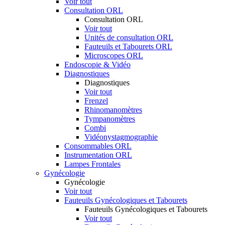
Voir tout
Consultation ORL
Consultation ORL
Voir tout
Unités de consultation ORL
Fauteuils et Tabourets ORL
Microscopes ORL
Endoscopie & Vidéo
Diagnostiques
Diagnostiques
Voir tout
Frenzel
Rhinomanomètres
Tympanomètres
Combi
Vidéonystagmographie
Consommables ORL
Instrumentation ORL
Lampes Frontales
Gynécologie
Gynécologie
Voir tout
Fauteuils Gynécologiques et Tabourets
Fauteuils Gynécologiques et Tabourets
Voir tout