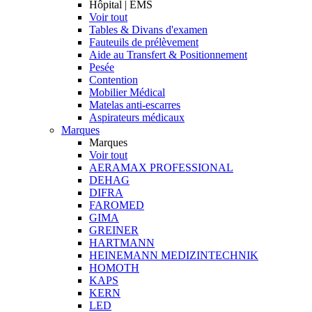
Hôpital | EMS
Voir tout
Tables & Divans d'examen
Fauteuils de prélèvement
Aide au Transfert & Positionnement
Pesée
Contention
Mobilier Médical
Matelas anti-escarres
Aspirateurs médicaux
Marques
Marques
Voir tout
AERAMAX PROFESSIONAL
DEHAG
DIFRA
FAROMED
GIMA
GREINER
HARTMANN
HEINEMANN MEDIZINTECHNIK
HOMOTH
KAPS
KERN
LED