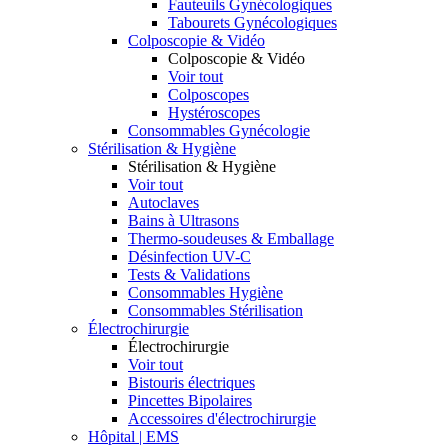
Fauteuils Gynécologiques
Tabourets Gynécologiques
Colposcopie & Vidéo
Colposcopie & Vidéo
Voir tout
Colposcopes
Hystéroscopes
Consommables Gynécologie
Stérilisation & Hygiène
Stérilisation & Hygiène
Voir tout
Autoclaves
Bains à Ultrasons
Thermo-soudeuses & Emballage
Désinfection UV-C
Tests & Validations
Consommables Hygiène
Consommables Stérilisation
Électrochirurgie
Électrochirurgie
Voir tout
Bistouris électriques
Pincettes Bipolaires
Accessoires d'électrochirurgie
Hôpital | EMS