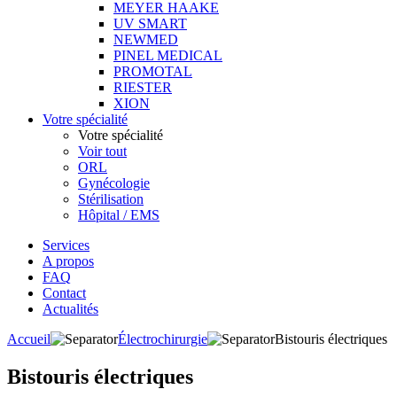
MEYER HAAKE
UV SMART
NEWMED
PINEL MEDICAL
PROMOTAL
RIESTER
XION
Votre spécialité
Votre spécialité
Voir tout
ORL
Gynécologie
Stérilisation
Hôpital / EMS
Services
A propos
FAQ
Contact
Actualités
Accueil
Électrochirurgie
Bistouris électriques
Bistouris électriques