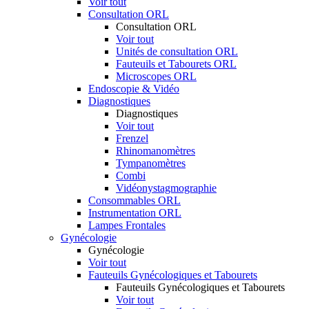
Voir tout
Consultation ORL
Consultation ORL
Voir tout
Unités de consultation ORL
Fauteuils et Tabourets ORL
Microscopes ORL
Endoscopie & Vidéo
Diagnostiques
Diagnostiques
Voir tout
Frenzel
Rhinomanomètres
Tympanomètres
Combi
Vidéonystagmographie
Consommables ORL
Instrumentation ORL
Lampes Frontales
Gynécologie
Gynécologie
Voir tout
Fauteuils Gynécologiques et Tabourets
Fauteuils Gynécologiques et Tabourets
Voir tout