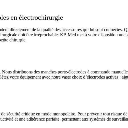
les en électrochirurgie
nt directement de la qualité des accessoires qui lui sont connectés. Qu’
ochirurgicale doit être irréprochable. KB Med met à votre disposition u
etite chirurgie.
patient. Nous distribuons des manches porte-électrodes à commande manue
létez votre équipement avec notre vaste choix d’électrodes actives : aigu
nt de sécurité critique en mode monopolaire. Pour prévenir tout risque d
ductivité et une adhérence parfaite, permettant aux systèmes de surveill