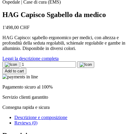
Ospedale | Case di cura (EMS)
HAG Capisco Sgabello da medico
1'498,00
CHF
HAG Capisco: sgabello ergonomico per medici, con altezza e
profondità della seduta regolabili, schienale regolabile e gambe in
alluminio. Disponibile in diversi colori.
Leggi la descrizione completa
HAG
Capisco
Add to cart
Sgabello
da
medico
Pagamento sicuro al 100%
quantity
Servizio clienti garantito
Consegna rapida e sicura
Descrizione e composizione
Reviews (0)