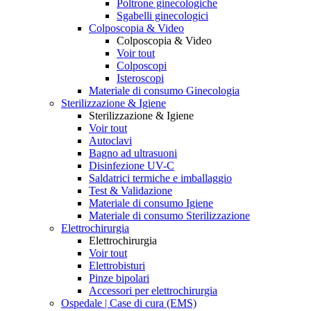
Poltrone ginecologiche
Sgabelli ginecologici
Colposcopia & Video
Colposcopia & Video
Voir tout
Colposcopi
Isteroscopi
Materiale di consumo Ginecologia
Sterilizzazione & Igiene
Sterilizzazione & Igiene
Voir tout
Autoclavi
Bagno ad ultrasuoni
Disinfezione UV-C
Saldatrici termiche e imballaggio
Test & Validazione
Materiale di consumo Igiene
Materiale di consumo Sterilizzazione
Elettrochirurgia
Elettrochirurgia
Voir tout
Elettrobisturi
Pinze bipolari
Accessori per elettrochirurgia
Ospedale | Case di cura (EMS)