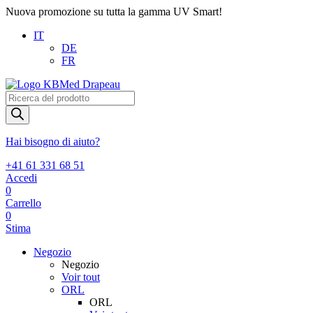
Nuova promozione su tutta la gamma UV Smart!
IT
DE
FR
Products
search
Hai bisogno di aiuto?
+41 61 331 68 51
Accedi
0
Carrello
0
Stima
Negozio
Negozio
Voir tout
ORL
ORL