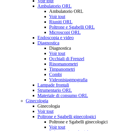
Voir tout
Ambulatorio ORL
Ambulatorio ORL
Voir tout
Riuniti ORL
Poltrone e Sgabelli ORL
Microscopi ORL
Endoscopia e video
Diagnostica
Diagnostica
Voir tout
Occhiali di Frenzel
Rinomanometri
Timpanometri
Combi
Videonistagmografia
Lampade frontali
Strumentario ORL
Materiale di consumo ORL
Ginecologia
Ginecologia
Voir tout
Poltrone e Sgabelli ginecologici
Poltrone e Sgabelli ginecologici
Voir tout