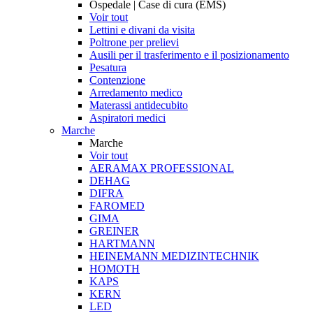
Ospedale | Case di cura (EMS)
Voir tout
Lettini e divani da visita
Poltrone per prelievi
Ausili per il trasferimento e il posizionamento
Pesatura
Contenzione
Arredamento medico
Materassi antidecubito
Aspiratori medici
Marche
Marche
Voir tout
AERAMAX PROFESSIONAL
DEHAG
DIFRA
FAROMED
GIMA
GREINER
HARTMANN
HEINEMANN MEDIZINTECHNIK
HOMOTH
KAPS
KERN
LED