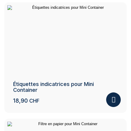
through
produit
12,50 CHF
a
plusieurs
variations.
Les
options
peuvent
être
choisies
sur
la
page
du
Étiquettes indicatrices pour Mini
produit
Container
18,90
CHF