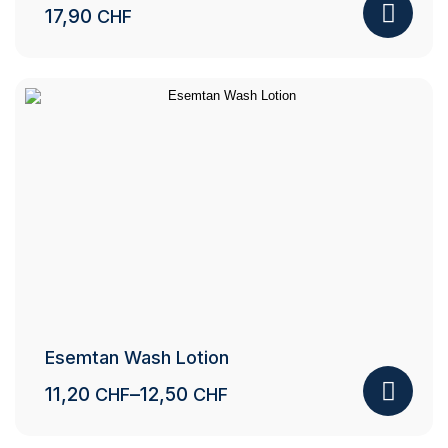
17,90
CHF
Esemtan Wash Lotion
Price
11,20
–
12,50
CHF
CHF
range:
11,20 CHF
Ce