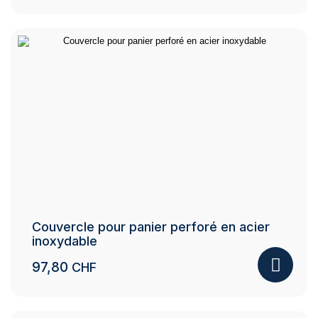
Ce
produit
a
plusieurs
variations.
Les
options
peuvent
être
choisies
sur
la
page
du
Couvercle pour panier perforé en acier
produit
inoxydable
97,80
CHF