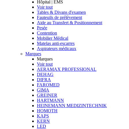
Hôpital | EMS
Voir tout
Tables & Divans d'examen
Fauteuils de prélèvement
Aide au Transfert & Positionnement
Pesée
Contention
Mobilier Médical
Matelas anti-escarres
Aspirateurs médicaux
Marques
Marques
Voir tout
AERAMAX PROFESSIONAL
DEHAG
DIFRA
FAROMED
GIMA
GREINER
HARTMANN
HEINEMANN MEDIZINTECHNIK
HOMOTH
KAPS
KERN
LED