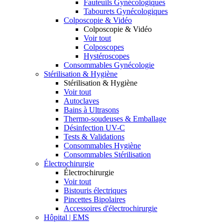
Fauteuils Gynécologiques
Tabourets Gynécologiques
Colposcopie & Vidéo
Colposcopie & Vidéo
Voir tout
Colposcopes
Hystéroscopes
Consommables Gynécologie
Stérilisation & Hygiène
Stérilisation & Hygiène
Voir tout
Autoclaves
Bains à Ultrasons
Thermo-soudeuses & Emballage
Désinfection UV-C
Tests & Validations
Consommables Hygiène
Consommables Stérilisation
Électrochirurgie
Électrochirurgie
Voir tout
Bistouris électriques
Pincettes Bipolaires
Accessoires d'électrochirurgie
Hôpital | EMS