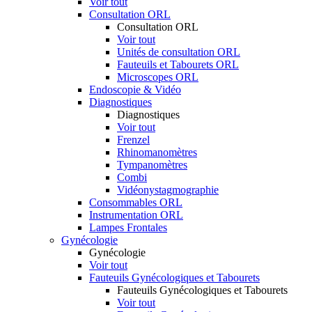
Voir tout
Consultation ORL
Consultation ORL
Voir tout
Unités de consultation ORL
Fauteuils et Tabourets ORL
Microscopes ORL
Endoscopie & Vidéo
Diagnostiques
Diagnostiques
Voir tout
Frenzel
Rhinomanomètres
Tympanomètres
Combi
Vidéonystagmographie
Consommables ORL
Instrumentation ORL
Lampes Frontales
Gynécologie
Gynécologie
Voir tout
Fauteuils Gynécologiques et Tabourets
Fauteuils Gynécologiques et Tabourets
Voir tout