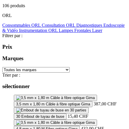
106 produits
ORL
Consommables ORL
Consultation ORL
Diagnostiques
Endoscopie
& Vidéo
Instrumentation ORL
Lampes Frontales
Laser
Filtrer par :
Prix
Marques
Trier par :
sélectionner
387,00
CHF
3,5 mm x 1,80 m Câble à fibre optique Gima
15,40
CHF
30 Embout de tuyau de buse
432,00
CHF
4,8 mm x 1,80 M Fibre optique Gima