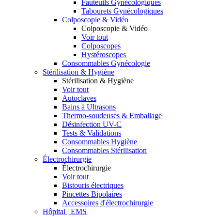
Fauteuils Gynécologiques
Tabourets Gynécologiques
Colposcopie & Vidéo
Colposcopie & Vidéo
Voir tout
Colposcopes
Hystéroscopes
Consommables Gynécologie
Stérilisation & Hygiène
Stérilisation & Hygiène
Voir tout
Autoclaves
Bains à Ultrasons
Thermo-soudeuses & Emballage
Désinfection UV-C
Tests & Validations
Consommables Hygiène
Consommables Stérilisation
Électrochirurgie
Électrochirurgie
Voir tout
Bistouris électriques
Pincettes Bipolaires
Accessoires d'électrochirurgie
Hôpital | EMS