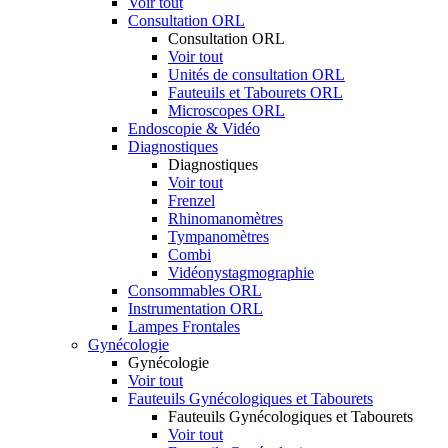
Voir tout
Consultation ORL
Consultation ORL
Voir tout
Unités de consultation ORL
Fauteuils et Tabourets ORL
Microscopes ORL
Endoscopie & Vidéo
Diagnostiques
Diagnostiques
Voir tout
Frenzel
Rhinomanomètres
Tympanomètres
Combi
Vidéonystagmographie
Consommables ORL
Instrumentation ORL
Lampes Frontales
Gynécologie
Gynécologie
Voir tout
Fauteuils Gynécologiques et Tabourets
Fauteuils Gynécologiques et Tabourets
Voir tout