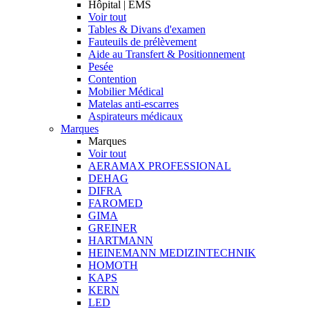
Hôpital | EMS
Voir tout
Tables & Divans d'examen
Fauteuils de prélèvement
Aide au Transfert & Positionnement
Pesée
Contention
Mobilier Médical
Matelas anti-escarres
Aspirateurs médicaux
Marques
Marques
Voir tout
AERAMAX PROFESSIONAL
DEHAG
DIFRA
FAROMED
GIMA
GREINER
HARTMANN
HEINEMANN MEDIZINTECHNIK
HOMOTH
KAPS
KERN
LED