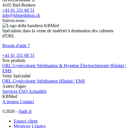
4105 Biel-Benken
+41 61 331 68 51
info@kbmedshop.ch
Suivez-nous :
Spécialiste dans la vente de matériel à destination des cabinets
d'ORL
Besoin d'aide ?
+41 61 331 68 51
Nos produits
ORL
Gynécologie
Stérilisation & Hygiène
Électrochirurgie
Hôpital |
EMS
Votre Spécialité
ORL
Gynécologie
Stérilisation
Hôpital | EMS
Autres Pages
Services
FAQ
Actualités
KBMed
A propos
Contact
©2026 -
Stafe.fr
Espace client
Mentions Légales