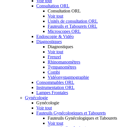
Voir tout
Consultation ORL
Consultation ORL
Voir tout
Unités de consultation ORL
Fauteuils et Tabourets ORL
Microscopes ORL
Endoscopie & Vidéo
Diagnostiques
Diagnostiques
Voir tout
Frenzel
Rhinomanomètres
Tympanomètres
Combi
Vidéonystagmographie
Consommables ORL
Instrumentation ORL
Lampes Frontales
Gynécologie
Gynécologie
Voir tout
Fauteuils Gynécologiques et Tabourets
Fauteuils Gynécologiques et Tabourets
Voir tout