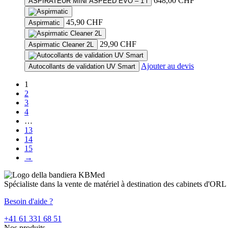
648,00
CHF
ASPIRATEUR MINI ASPEED EVO – 1 l
45,90
CHF
Aspirmatic
29,90
CHF
Aspirmatic Cleaner 2L
Ajouter au devis
Autocollants de validation UV Smart
1
2
3
4
…
13
14
15
→
Spécialiste dans la vente de matériel à destination des cabinets d'ORL
Besoin d'aide ?
+41 61 331 68 51
Nos produits