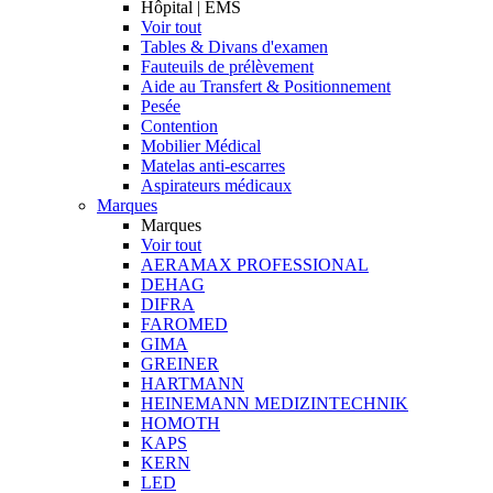
Hôpital | EMS
Voir tout
Tables & Divans d'examen
Fauteuils de prélèvement
Aide au Transfert & Positionnement
Pesée
Contention
Mobilier Médical
Matelas anti-escarres
Aspirateurs médicaux
Marques
Marques
Voir tout
AERAMAX PROFESSIONAL
DEHAG
DIFRA
FAROMED
GIMA
GREINER
HARTMANN
HEINEMANN MEDIZINTECHNIK
HOMOTH
KAPS
KERN
LED