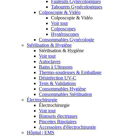
Fauteuils Gynécologiques
Tabourets Gynécologiques
Colposcopie & Vidéo
Colposcopie & Vidéo
Voir tout
Colposcopes
Hystéroscopes
Consommables Gynécologie
Stérilisation & Hygiène
Stérilisation & Hygiène
Voir tout
Autoclaves
Bains à Ultrasons
Thermo-soudeuses & Emballage
Désinfection UV-C
Tests & Validations
Consommables Hygiène
Consommables Stérilisation
Électrochirurgie
Électrochirurgie
Voir tout
Bistouris électriques
Pincettes Bipolaires
Accessoires d'électrochirurgie
Hôpital | EMS