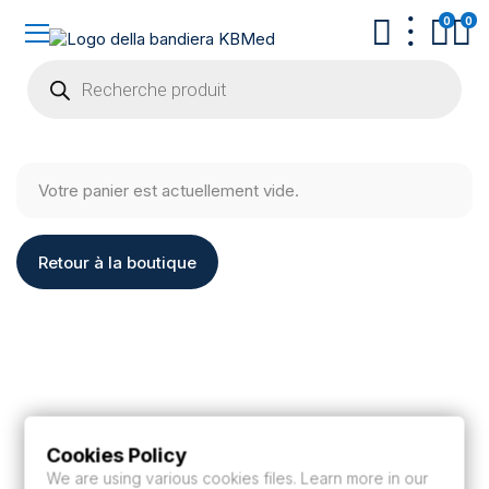
0
0
Recherche
de
produits
Votre panier est actuellement vide.
Retour à la boutique
Cookies Policy
We are using various cookies files. Learn more in our