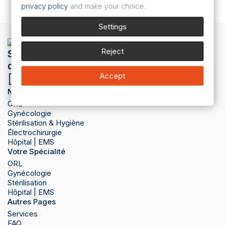
privacy policy
and make your choice.
Settings
Reject
Spécialiste dans la vente de matériel à
destination des cabinets d'ORL
Besoin d'aide ?
Accept
+41 61 331 68 51
Nos produits
ORL
Gynécologie
Stérilisation & Hygiène
Électrochirurgie
Hôpital | EMS
Votre Spécialité
ORL
Gynécologie
Stérilisation
Hôpital | EMS
Autres Pages
Services
FAQ