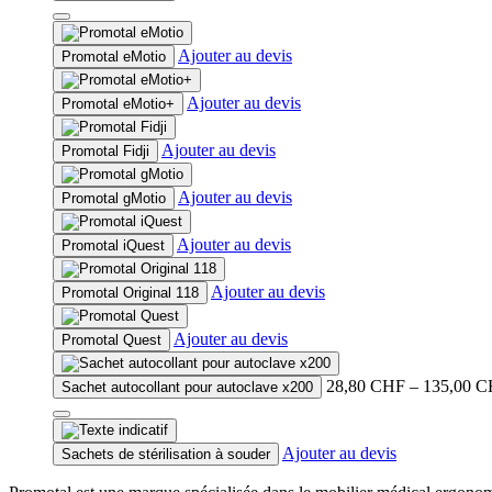
Les
Ce
options
produit
peuvent
Ajouter au devis
Promotal eMotio
a
être
plusieurs
choisies
Ajouter au devis
Promotal eMotio+
variations.
sur
Les
la
options
Ajouter au devis
page
Promotal Fidji
peuvent
du
être
produit
Ajouter au devis
Promotal gMotio
choisies
sur
Ajouter au devis
la
Promotal iQuest
page
du
Ajouter au devis
Promotal Original 118
produit
Ajouter au devis
Promotal Quest
28,80
CHF
–
135,00
C
Sachet autocollant pour autoclave x200
Ce
produit
Ajouter au devis
Sachets de stérilisation à souder
a
plusieurs