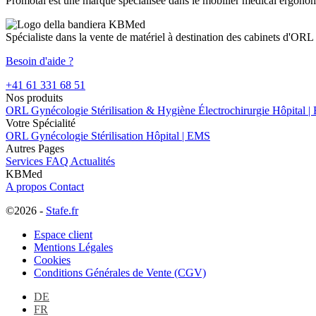
Promotal est une marque spécialisée dans le mobilier médical ergonomiq
variations.
Les
options
Spécialiste dans la vente de matériel à destination des cabinets d'ORL
peuvent
être
Besoin d'aide ?
choisies
+41 61 331 68 51
sur
Nos produits
la
ORL
Gynécologie
page
Stérilisation & Hygiène
Électrochirurgie
Hôpital 
Votre Spécialité
du
ORL
Gynécologie
produit
Stérilisation
Hôpital | EMS
Autres Pages
Services
FAQ
Actualités
KBMed
A propos
Contact
©2026 -
Stafe.fr
Espace client
Mentions Légales
Cookies
Conditions Générales de Vente (CGV)
DE
FR