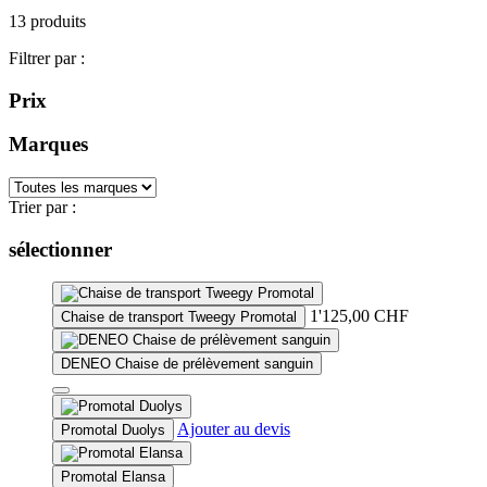
13 produits
Filtrer par :
Prix
Marques
Trier par :
sélectionner
1'125,00
CHF
Chaise de transport Tweegy Promotal
DENEO Chaise de prélèvement sanguin
Ce
produit
Ajouter au devis
Promotal Duolys
a
plusieurs
Promotal Elansa
variations.