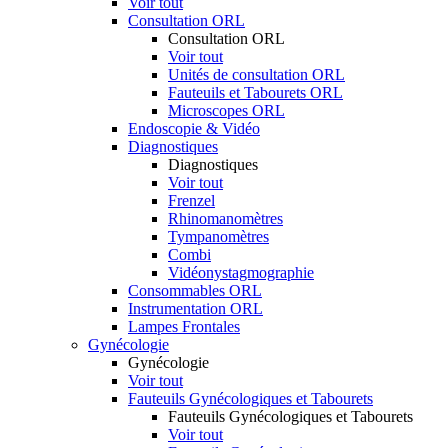
Voir tout
Consultation ORL
Consultation ORL
Voir tout
Unités de consultation ORL
Fauteuils et Tabourets ORL
Microscopes ORL
Endoscopie & Vidéo
Diagnostiques
Diagnostiques
Voir tout
Frenzel
Rhinomanomètres
Tympanomètres
Combi
Vidéonystagmographie
Consommables ORL
Instrumentation ORL
Lampes Frontales
Gynécologie
Gynécologie
Voir tout
Fauteuils Gynécologiques et Tabourets
Fauteuils Gynécologiques et Tabourets
Voir tout