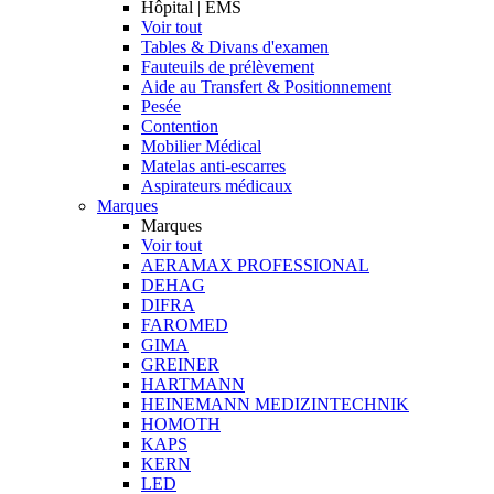
Hôpital | EMS
Voir tout
Tables & Divans d'examen
Fauteuils de prélèvement
Aide au Transfert & Positionnement
Pesée
Contention
Mobilier Médical
Matelas anti-escarres
Aspirateurs médicaux
Marques
Marques
Voir tout
AERAMAX PROFESSIONAL
DEHAG
DIFRA
FAROMED
GIMA
GREINER
HARTMANN
HEINEMANN MEDIZINTECHNIK
HOMOTH
KAPS
KERN
LED