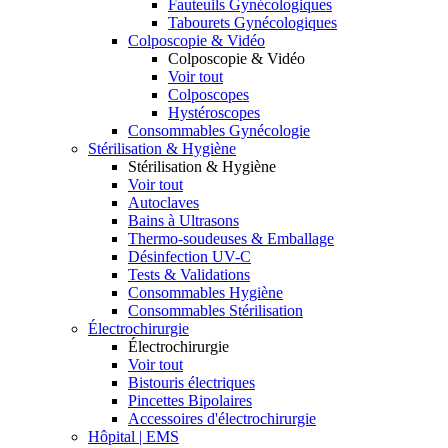
Fauteuils Gynécologiques
Tabourets Gynécologiques
Colposcopie & Vidéo
Colposcopie & Vidéo
Voir tout
Colposcopes
Hystéroscopes
Consommables Gynécologie
Stérilisation & Hygiène
Stérilisation & Hygiène
Voir tout
Autoclaves
Bains à Ultrasons
Thermo-soudeuses & Emballage
Désinfection UV-C
Tests & Validations
Consommables Hygiène
Consommables Stérilisation
Électrochirurgie
Électrochirurgie
Voir tout
Bistouris électriques
Pincettes Bipolaires
Accessoires d'électrochirurgie
Hôpital | EMS