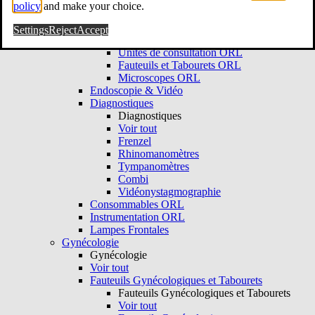
Voir tout
policy
and make your choice.
Consultation ORL
Consultation ORL
Settings
Reject
Accept
Voir tout
Unités de consultation ORL
Fauteuils et Tabourets ORL
Microscopes ORL
Endoscopie & Vidéo
Diagnostiques
Diagnostiques
Voir tout
Frenzel
Rhinomanomètres
Tympanomètres
Combi
Vidéonystagmographie
Consommables ORL
Instrumentation ORL
Lampes Frontales
Gynécologie
Gynécologie
Voir tout
Fauteuils Gynécologiques et Tabourets
Fauteuils Gynécologiques et Tabourets
Voir tout