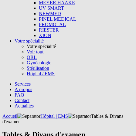
MEYER HAAKE
UV SMART
NEWMED
PINEL MEDICAL
PROMOTAL
RIESTER
XION
Votre spécialité
Votre spécialité
Voir tout
ORL
Gynécologie
Stérilisation
Hôpital / EMS
Services
A propos
FAQ
Contact
Actualités
Accueil
Hôpital | EMS
Tables & Divans
d'examen
Tables & Divans d'examen