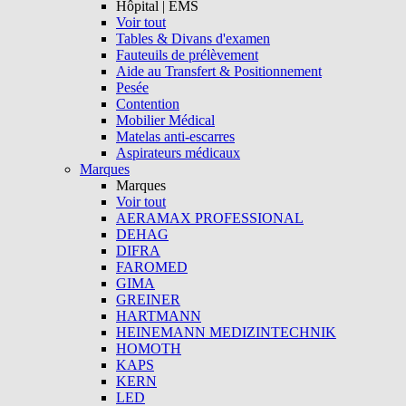
Hôpital | EMS
Voir tout
Tables & Divans d'examen
Fauteuils de prélèvement
Aide au Transfert & Positionnement
Pesée
Contention
Mobilier Médical
Matelas anti-escarres
Aspirateurs médicaux
Marques
Marques
Voir tout
AERAMAX PROFESSIONAL
DEHAG
DIFRA
FAROMED
GIMA
GREINER
HARTMANN
HEINEMANN MEDIZINTECHNIK
HOMOTH
KAPS
KERN
LED