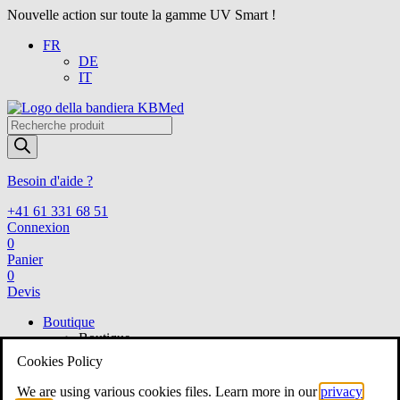
Nouvelle action sur toute la gamme UV Smart !
FR
DE
IT
Recherche
de
produits
Besoin d'aide ?
+41 61 331 68 51
Connexion
0
Panier
0
Devis
Boutique
Boutique
Voir tout
Cookies Policy
ORL
ORL
We are using various cookies files. Learn more in our
privacy