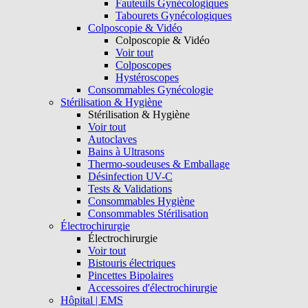
Fauteuils Gynécologiques
Tabourets Gynécologiques
Colposcopie & Vidéo
Colposcopie & Vidéo
Voir tout
Colposcopes
Hystéroscopes
Consommables Gynécologie
Stérilisation & Hygiène
Stérilisation & Hygiène
Voir tout
Autoclaves
Bains à Ultrasons
Thermo-soudeuses & Emballage
Désinfection UV-C
Tests & Validations
Consommables Hygiène
Consommables Stérilisation
Électrochirurgie
Électrochirurgie
Voir tout
Bistouris électriques
Pincettes Bipolaires
Accessoires d'électrochirurgie
Hôpital | EMS