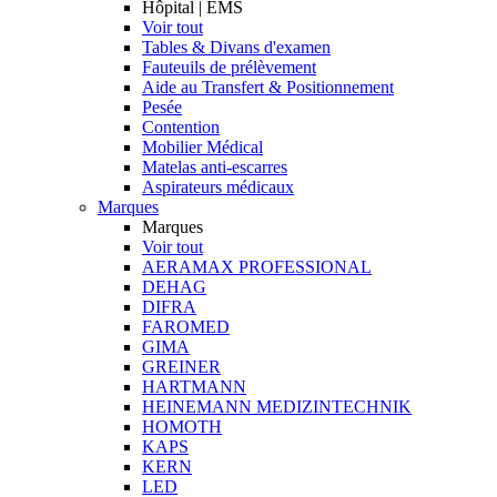
Hôpital | EMS
Voir tout
Tables & Divans d'examen
Fauteuils de prélèvement
Aide au Transfert & Positionnement
Pesée
Contention
Mobilier Médical
Matelas anti-escarres
Aspirateurs médicaux
Marques
Marques
Voir tout
AERAMAX PROFESSIONAL
DEHAG
DIFRA
FAROMED
GIMA
GREINER
HARTMANN
HEINEMANN MEDIZINTECHNIK
HOMOTH
KAPS
KERN
LED