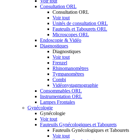
Voir tout
Consultation ORL
Consultation ORL
Voir tout
Unités de consultation ORL
Fauteuils et Tabourets ORL
Microscopes ORL
Endoscopie & Vidéo
Diagnostiques
Diagnostiques
Voir tout
Frenzel
Rhinomanomètres
Tympanomètres
Combi
Vidéonystagmographie
Consommables ORL
Instrumentation ORL
Lampes Frontales
Gynécologie
Gynécologie
Voir tout
Fauteuils Gynécologiques et Tabourets
Fauteuils Gynécologiques et Tabourets
Voir tout