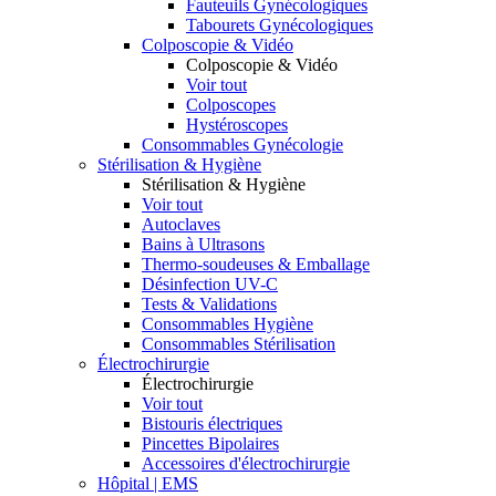
Fauteuils Gynécologiques
Tabourets Gynécologiques
Colposcopie & Vidéo
Colposcopie & Vidéo
Voir tout
Colposcopes
Hystéroscopes
Consommables Gynécologie
Stérilisation & Hygiène
Stérilisation & Hygiène
Voir tout
Autoclaves
Bains à Ultrasons
Thermo-soudeuses & Emballage
Désinfection UV-C
Tests & Validations
Consommables Hygiène
Consommables Stérilisation
Électrochirurgie
Électrochirurgie
Voir tout
Bistouris électriques
Pincettes Bipolaires
Accessoires d'électrochirurgie
Hôpital | EMS