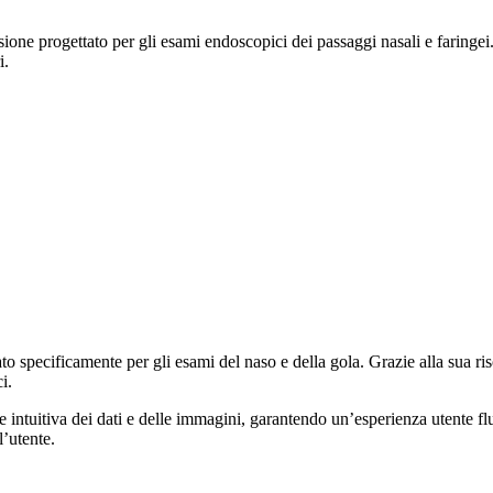
 progettato per gli esami endoscopici dei passaggi nasali e faringei.
i.
ecificamente per gli esami del naso e della gola. Grazie alla sua riso
i.
ntuitiva dei dati e delle immagini, garantendo un’esperienza utente flu
l’utente.