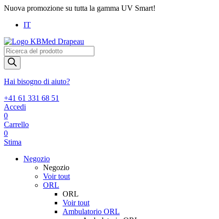
Nuova promozione su tutta la gamma UV Smart!
IT
Products
search
Hai bisogno di aiuto?
+41 61 331 68 51
Accedi
0
Carrello
0
Stima
Negozio
Negozio
Voir tout
ORL
ORL
Voir tout
Ambulatorio ORL