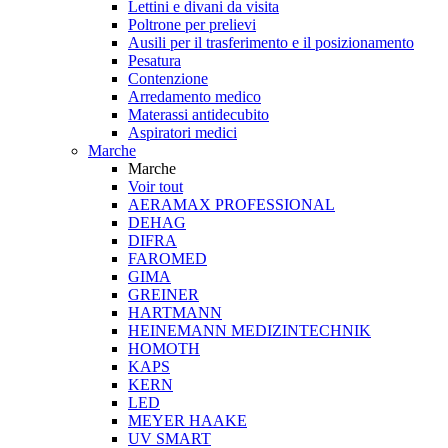
Lettini e divani da visita
Poltrone per prelievi
Ausili per il trasferimento e il posizionamento
Pesatura
Contenzione
Arredamento medico
Materassi antidecubito
Aspiratori medici
Marche
Marche
Voir tout
AERAMAX PROFESSIONAL
DEHAG
DIFRA
FAROMED
GIMA
GREINER
HARTMANN
HEINEMANN MEDIZINTECHNIK
HOMOTH
KAPS
KERN
LED
MEYER HAAKE
UV SMART