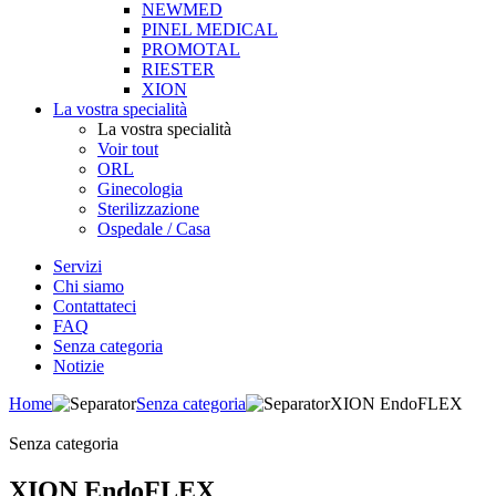
NEWMED
PINEL MEDICAL
PROMOTAL
RIESTER
XION
La vostra specialità
La vostra specialità
Voir tout
ORL
Ginecologia
Sterilizzazione
Ospedale / Casa
Servizi
Chi siamo
Contattateci
FAQ
Senza categoria
Notizie
Home
Senza categoria
XION EndoFLEX
Senza categoria
XION EndoFLEX