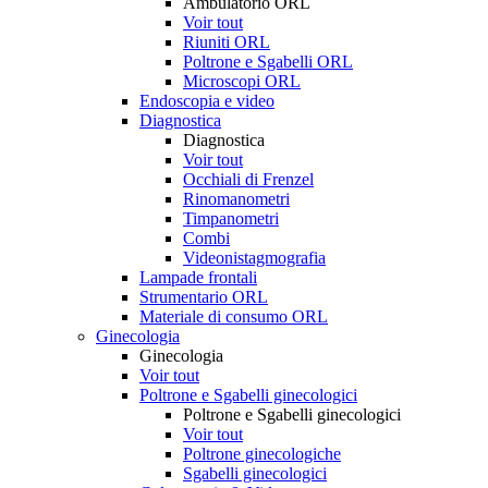
Ambulatorio ORL
Voir tout
Riuniti ORL
Poltrone e Sgabelli ORL
Microscopi ORL
Endoscopia e video
Diagnostica
Diagnostica
Voir tout
Occhiali di Frenzel
Rinomanometri
Timpanometri
Combi
Videonistagmografia
Lampade frontali
Strumentario ORL
Materiale di consumo ORL
Ginecologia
Ginecologia
Voir tout
Poltrone e Sgabelli ginecologici
Poltrone e Sgabelli ginecologici
Voir tout
Poltrone ginecologiche
Sgabelli ginecologici