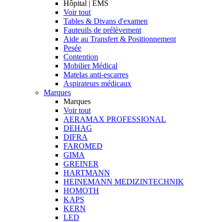
Hôpital | EMS
Voir tout
Tables & Divans d'examen
Fauteuils de prélèvement
Aide au Transfert & Positionnement
Pesée
Contention
Mobilier Médical
Matelas anti-escarres
Aspirateurs médicaux
Marques
Marques
Voir tout
AERAMAX PROFESSIONAL
DEHAG
DIFRA
FAROMED
GIMA
GREINER
HARTMANN
HEINEMANN MEDIZINTECHNIK
HOMOTH
KAPS
KERN
LED