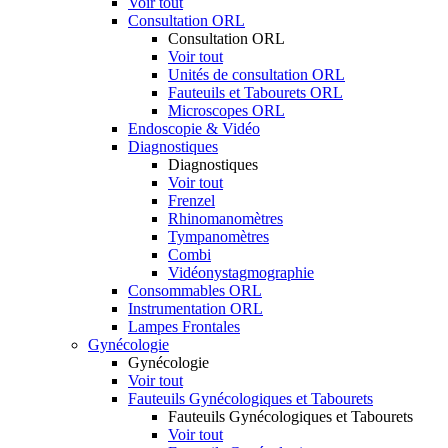
Voir tout
Consultation ORL
Consultation ORL
Voir tout
Unités de consultation ORL
Fauteuils et Tabourets ORL
Microscopes ORL
Endoscopie & Vidéo
Diagnostiques
Diagnostiques
Voir tout
Frenzel
Rhinomanomètres
Tympanomètres
Combi
Vidéonystagmographie
Consommables ORL
Instrumentation ORL
Lampes Frontales
Gynécologie
Gynécologie
Voir tout
Fauteuils Gynécologiques et Tabourets
Fauteuils Gynécologiques et Tabourets
Voir tout