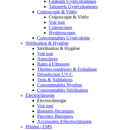
Fauteuils Gynécologiques
Tabourets Gynécologiques
Colposcopie & Vidéo
Colposcopie & Vidéo
Voir tout
Colposcopes
Hystéroscopes
Consommables Gynécologie
Stérilisation & Hygiène
Stérilisation & Hygiène
Voir tout
Autoclaves
Bains à Ultrasons
Thermo-soudeuses & Emballage
Désinfection UV-C
Tests & Validations
Consommables Hygiène
Consommables Stérilisation
Électrochirurgie
Électrochirurgie
Voir tout
Bistouris électriques
Pincettes Bipolaires
Accessoires d'électrochirurgie
Hôpital | EMS