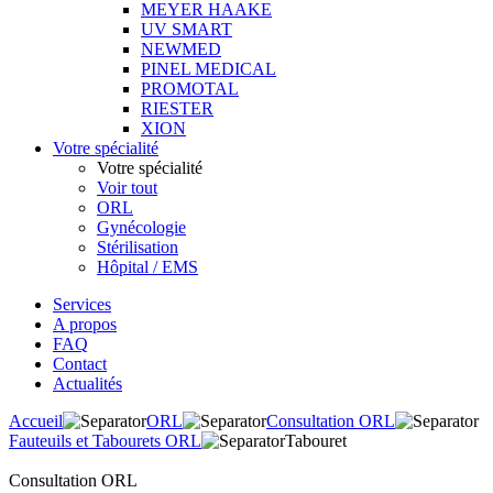
MEYER HAAKE
UV SMART
NEWMED
PINEL MEDICAL
PROMOTAL
RIESTER
XION
Votre spécialité
Votre spécialité
Voir tout
ORL
Gynécologie
Stérilisation
Hôpital / EMS
Services
A propos
FAQ
Contact
Actualités
Accueil
ORL
Consultation ORL
Fauteuils et Tabourets ORL
Tabouret
Consultation ORL