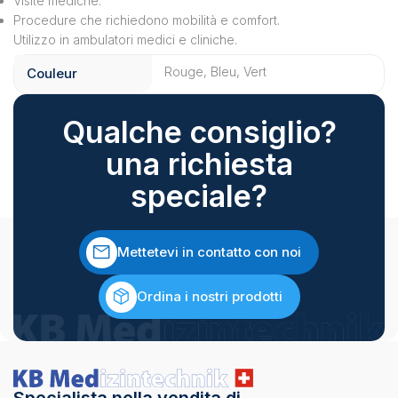
Visite mediche.
Procedure che richiedono mobilità e comfort.
Utilizzo in ambulatori medici e cliniche.
Rouge, Bleu, Vert
Couleur
Qualche consiglio?
una richiesta
speciale?
Mettetevi in contatto con noi
Ordina i nostri prodotti
Specialista nella vendita di