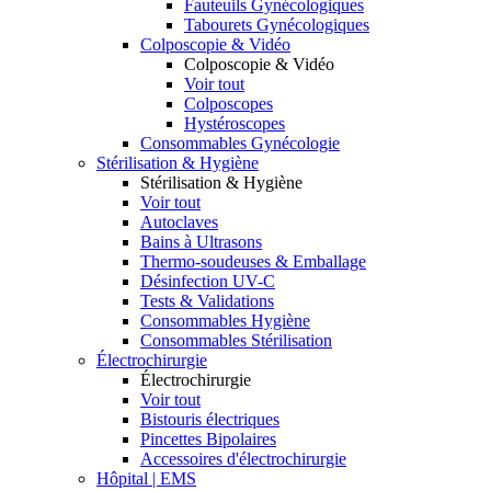
Fauteuils Gynécologiques
Tabourets Gynécologiques
Colposcopie & Vidéo
Colposcopie & Vidéo
Voir tout
Colposcopes
Hystéroscopes
Consommables Gynécologie
Stérilisation & Hygiène
Stérilisation & Hygiène
Voir tout
Autoclaves
Bains à Ultrasons
Thermo-soudeuses & Emballage
Désinfection UV-C
Tests & Validations
Consommables Hygiène
Consommables Stérilisation
Électrochirurgie
Électrochirurgie
Voir tout
Bistouris électriques
Pincettes Bipolaires
Accessoires d'électrochirurgie
Hôpital | EMS