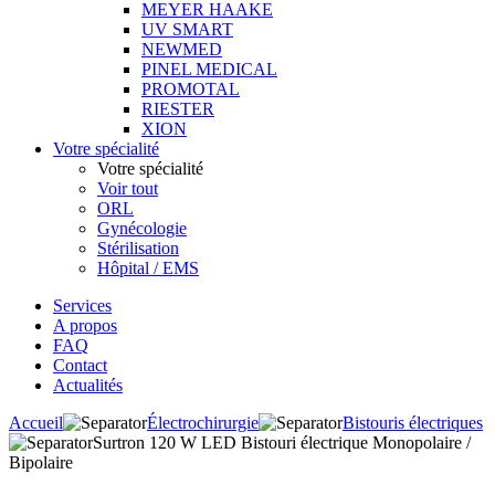
MEYER HAAKE
UV SMART
NEWMED
PINEL MEDICAL
PROMOTAL
RIESTER
XION
Votre spécialité
Votre spécialité
Voir tout
ORL
Gynécologie
Stérilisation
Hôpital / EMS
Services
A propos
FAQ
Contact
Actualités
Accueil
Électrochirurgie
Bistouris électriques
Surtron 120 W LED Bistouri électrique Monopolaire /
Bipolaire