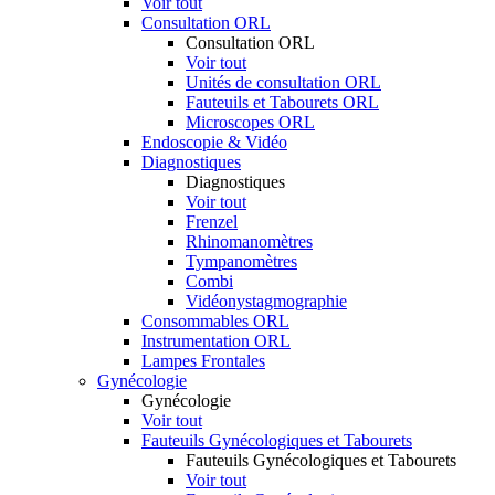
Voir tout
Consultation ORL
Consultation ORL
Voir tout
Unités de consultation ORL
Fauteuils et Tabourets ORL
Microscopes ORL
Endoscopie & Vidéo
Diagnostiques
Diagnostiques
Voir tout
Frenzel
Rhinomanomètres
Tympanomètres
Combi
Vidéonystagmographie
Consommables ORL
Instrumentation ORL
Lampes Frontales
Gynécologie
Gynécologie
Voir tout
Fauteuils Gynécologiques et Tabourets
Fauteuils Gynécologiques et Tabourets
Voir tout