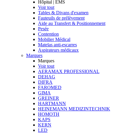
Hôpital | EMS
Voir tout
Tables & Divans d'examen
Fauteuils de prélèvement
Aide au Transfert & Positionnement
Pesée
Contention
Mobilier Médical
Matelas anti-escarres
Aspirateurs médicaux
Marques
Marques
Voir tout
AERAMAX PROFESSIONAL
DEHAG
DIFRA
FAROMED
GIMA
GREINER
HARTMANN
HEINEMANN MEDIZINTECHNIK
HOMOTH
KAPS
KERN
LED