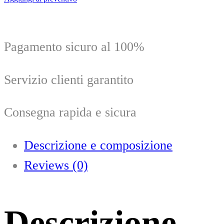
bipolare
monopolare
Surtron
120
W
Pagamento sicuro al 100%
LED
quantity
Servizio clienti garantito
Consegna rapida e sicura
Descrizione e composizione
Reviews (0)
Descrizione