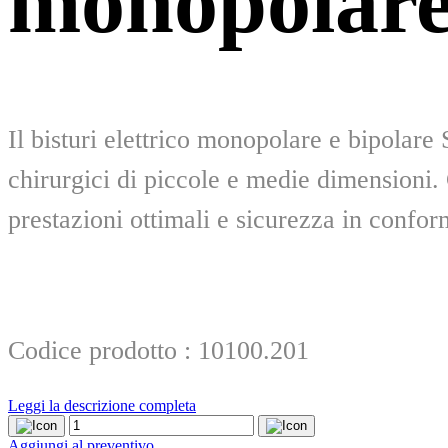
monopolare
Il bisturi elettrico monopolare e bipolar
chirurgici di piccole e medie dimensioni. C
prestazioni ottimali e sicurezza in confor
Codice prodotto : 10100.201
Leggi la descrizione completa
Bisturi
elettrico
Aggiungi al preventivo