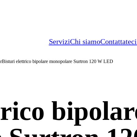
Servizi
Chi siamo
Contattateci
Bisturi elettrico bipolare monopolare Surtron 120 W LED
trico bipolar