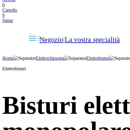
0
Carrello
0
Stima
Negozio
La vostra specialità
Home
Elettrochirurgia
Elettrobisturi
Elettrobisturi
Bisturi elet