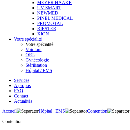
MEYER HAAKE
UV SMART
NEWMED
PINEL MEDICAL
PROMOTAL
RIESTER
XION
Votre spécialité
Votre spécialité
Voir tout
ORL
Gynécologie
Stérilisation
Hôpital / EMS
Services
A propos
FAQ
Contact
Actualités
Accueil
Hôpital | EMS
Contention
Contention