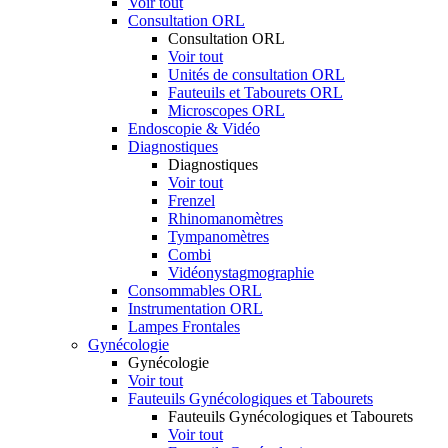
Voir tout
Consultation ORL
Consultation ORL
Voir tout
Unités de consultation ORL
Fauteuils et Tabourets ORL
Microscopes ORL
Endoscopie & Vidéo
Diagnostiques
Diagnostiques
Voir tout
Frenzel
Rhinomanomètres
Tympanomètres
Combi
Vidéonystagmographie
Consommables ORL
Instrumentation ORL
Lampes Frontales
Gynécologie
Gynécologie
Voir tout
Fauteuils Gynécologiques et Tabourets
Fauteuils Gynécologiques et Tabourets
Voir tout