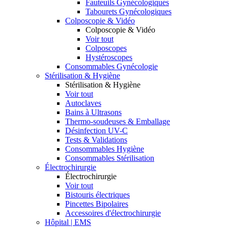
Fauteuils Gynécologiques
Tabourets Gynécologiques
Colposcopie & Vidéo
Colposcopie & Vidéo
Voir tout
Colposcopes
Hystéroscopes
Consommables Gynécologie
Stérilisation & Hygiène
Stérilisation & Hygiène
Voir tout
Autoclaves
Bains à Ultrasons
Thermo-soudeuses & Emballage
Désinfection UV-C
Tests & Validations
Consommables Hygiène
Consommables Stérilisation
Électrochirurgie
Électrochirurgie
Voir tout
Bistouris électriques
Pincettes Bipolaires
Accessoires d'électrochirurgie
Hôpital | EMS