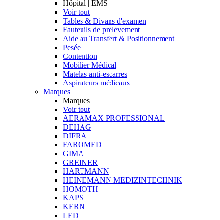
Hôpital | EMS
Voir tout
Tables & Divans d'examen
Fauteuils de prélèvement
Aide au Transfert & Positionnement
Pesée
Contention
Mobilier Médical
Matelas anti-escarres
Aspirateurs médicaux
Marques
Marques
Voir tout
AERAMAX PROFESSIONAL
DEHAG
DIFRA
FAROMED
GIMA
GREINER
HARTMANN
HEINEMANN MEDIZINTECHNIK
HOMOTH
KAPS
KERN
LED