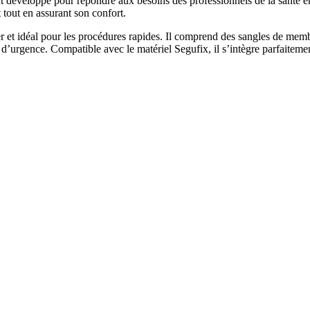
 développé pour répondre aux besoins des professionnels de la santé en
 tout en assurant son confort.
ter et idéal pour les procédures rapides. Il comprend des sangles de mem
d’urgence. Compatible avec le matériel Segufix, il s’intègre parfaitement 
.