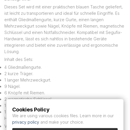
Dieses Set wird mit einer praktischen blauen Tasche geliefert,
ist leicht zu transportieren und ideal für schnelle Eingriffe. Es
enthält Gliedmaßengurte, kurze Gurte, einen langen
Mehrzweckgurt sowie Nägel, Knöpfe mit Riemen, magnetische
Schlüssel und einen Notfallschneider. Kompatibel mit Segufix-
Hardware, lässt es sich nahtlos in bestehende Geräte
integrieren und bietet eine zuverlässige und ergonomische
Lösung.
Inhalt des Sets:
4 Gliedmaßengurte.
2 kurze Träger.
1 langer Mehrzweckgurt.
9 Nägel.
6 Knöpfe mit Riemen.
2 magnetische Schlüssel.
1 Notschneider.
Cookies Policy
1 blauer Ranzen.
We are using various cookies files. Learn more in our
Hauptmerkmale:
privacy policy
and make your choice.
Verwendung: Ideal für Rettungsdienste und Krankenwagen.