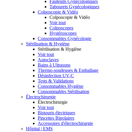
Fauteuils Gynécologiques
Tabourets Gynécologiques
Colposcopie & Vidéo
Colposcopie & Vidéo
Voir tout
Colposcopes
Hystéroscopes
Consommables Gynécologie
Stérilisation & Hygiène
Stérilisation & Hygiène
Voir tout
Autoclaves
Bains à Ultrasons
Thermo-soudeuses & Emballage
Désinfection UV-C
Tests & Validations
Consommables Hygiène
Consommables Stérilisation
Électrochirurgie
Électrochirurgie
Voir tout
Bistouris électriques
Pincettes Bipolaires
Accessoires d'électrochirurgie
Hôpital | EMS