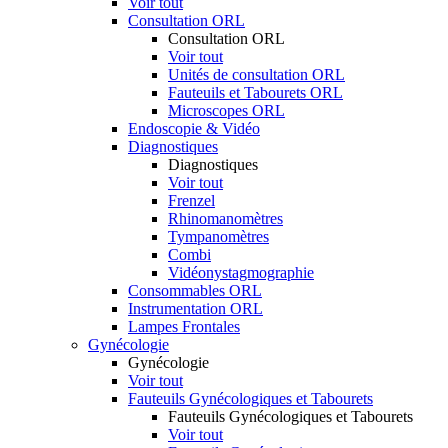
Voir tout
Consultation ORL
Consultation ORL
Voir tout
Unités de consultation ORL
Fauteuils et Tabourets ORL
Microscopes ORL
Endoscopie & Vidéo
Diagnostiques
Diagnostiques
Voir tout
Frenzel
Rhinomanomètres
Tympanomètres
Combi
Vidéonystagmographie
Consommables ORL
Instrumentation ORL
Lampes Frontales
Gynécologie
Gynécologie
Voir tout
Fauteuils Gynécologiques et Tabourets
Fauteuils Gynécologiques et Tabourets
Voir tout