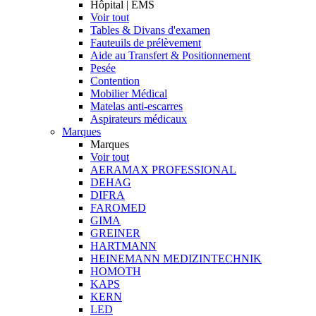
Hôpital | EMS
Voir tout
Tables & Divans d'examen
Fauteuils de prélèvement
Aide au Transfert & Positionnement
Pesée
Contention
Mobilier Médical
Matelas anti-escarres
Aspirateurs médicaux
Marques
Marques
Voir tout
AERAMAX PROFESSIONAL
DEHAG
DIFRA
FAROMED
GIMA
GREINER
HARTMANN
HEINEMANN MEDIZINTECHNIK
HOMOTH
KAPS
KERN
LED