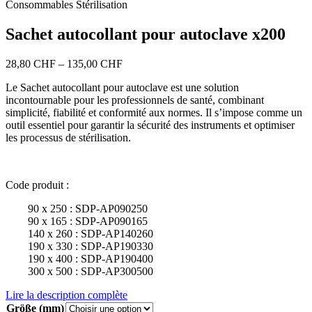
Consommables Stérilisation
Sachet autocollant pour autoclave x200
Price
28,80
CHF
–
135,00
CHF
range:
Le Sachet autocollant pour autoclave est une solution
28,80 CHF
incontournable pour les professionnels de santé, combinant
through
simplicité, fiabilité et conformité aux normes. Il s’impose comme un
135,00 CHF
outil essentiel pour garantir la sécurité des instruments et optimiser
les processus de stérilisation.
Code produit :
‎ ‎ ‎ ‎ ‎ ‎ ‎ ‎ 90 x 250 : SDP-AP090250
‎ ‎ ‎ ‎ ‎ ‎ ‎ ‎ 90 x 165 : SDP-AP090165
‎ ‎ ‎ ‎ ‎ ‎ ‎ ‎ 140 x 260 : SDP-AP140260
‎ ‎ ‎ ‎ ‎ ‎ ‎ ‎ 190 x 330 : SDP-AP190330
‎ ‎ ‎ ‎ ‎ ‎ ‎ ‎ 190 x 400 : SDP-AP190400
‎ ‎ ‎ ‎ ‎ ‎ ‎ ‎ 300 x 500 : SDP-AP300500
Lire la description complète
Größe (mm)