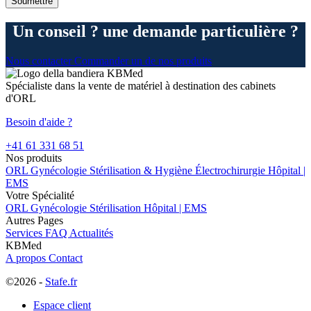
Un conseil ? une demande particulière ?
Nous contacter
Commander un de nos produits
Spécialiste dans la vente de matériel à destination des cabinets
d'ORL
Besoin d'aide ?
+41 61 331 68 51
Nos produits
ORL
Gynécologie
Stérilisation & Hygiène
Électrochirurgie
Hôpital |
EMS
Votre Spécialité
ORL
Gynécologie
Stérilisation
Hôpital | EMS
Autres Pages
Services
FAQ
Actualités
KBMed
A propos
Contact
©2026 -
Stafe.fr
Espace client