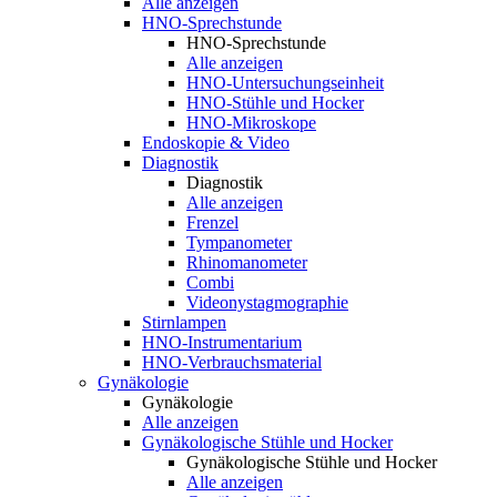
Alle anzeigen
HNO-Sprechstunde
HNO-Sprechstunde
Alle anzeigen
HNO-Untersuchungseinheit
HNO-Stühle und Hocker
HNO-Mikroskope
Endoskopie & Video
Diagnostik
Diagnostik
Alle anzeigen
Frenzel
Tympanometer
Rhinomanometer
Combi
Videonystagmographie
Stirnlampen
HNO-Instrumentarium
HNO-Verbrauchsmaterial
Gynäkologie
Gynäkologie
Alle anzeigen
Gynäkologische Stühle und Hocker
Gynäkologische Stühle und Hocker
Alle anzeigen