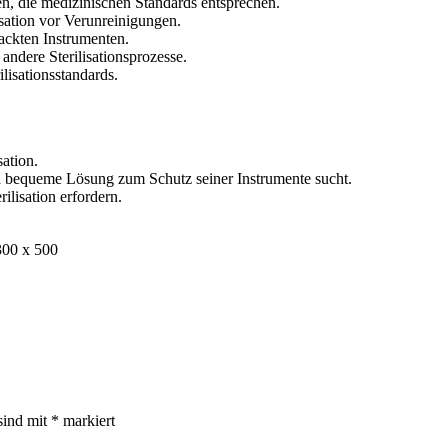
en, die medizinischen Standards entsprechen.
isation vor Verunreinigungen.
ackten Instrumenten.
andere Sterilisationsprozesse.
lisationsstandards.
ation.
nd bequeme Lösung zum Schutz seiner Instrumente sucht.
ilisation erfordern.
300 x 500
sind mit
*
markiert