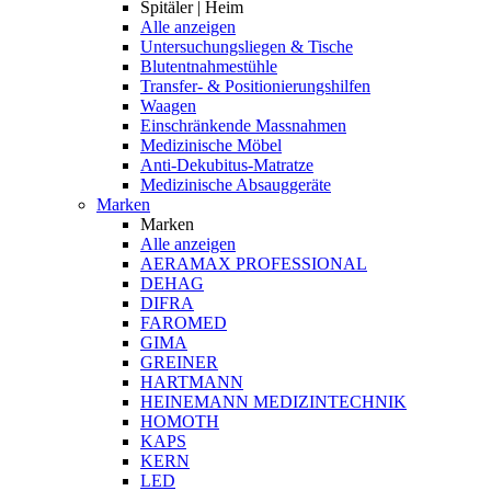
Spitäler | Heim
Alle anzeigen
Untersuchungsliegen & Tische
Blutentnahmestühle
Transfer- & Positionierungshilfen
Waagen
Einschränkende Massnahmen
Medizinische Möbel
Anti-Dekubitus-Matratze
Medizinische Absauggeräte
Marken
Marken
Alle anzeigen
AERAMAX PROFESSIONAL
DEHAG
DIFRA
FAROMED
GIMA
GREINER
HARTMANN
HEINEMANN MEDIZINTECHNIK
HOMOTH
KAPS
KERN
LED