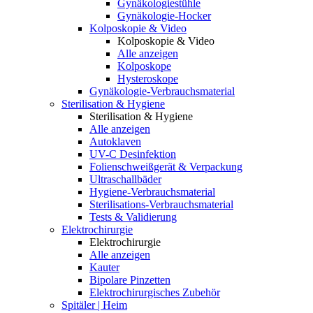
Gynäkologiestühle
Gynäkologie-Hocker
Kolposkopie & Video
Kolposkopie & Video
Alle anzeigen
Kolposkope
Hysteroskope
Gynäkologie-Verbrauchsmaterial
Sterilisation & Hygiene
Sterilisation & Hygiene
Alle anzeigen
Autoklaven
UV-C Desinfektion
Folienschweißgerät & Verpackung
Ultraschallbäder
Hygiene-Verbrauchsmaterial
Sterilisations-Verbrauchsmaterial
Tests & Validierung
Elektrochirurgie
Elektrochirurgie
Alle anzeigen
Kauter
Bipolare Pinzetten
Elektrochirurgisches Zubehör
Spitäler | Heim