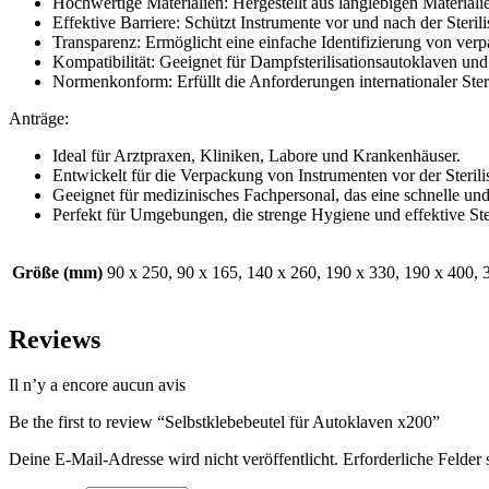
Hochwertige Materialien: Hergestellt aus langlebigen Materiali
Effektive Barriere: Schützt Instrumente vor und nach der Steril
Transparenz: Ermöglicht eine einfache Identifizierung von verp
Kompatibilität: Geeignet für Dampfsterilisationsautoklaven und 
Normenkonform: Erfüllt die Anforderungen internationaler Steri
Anträge:
Ideal für Arztpraxen, Kliniken, Labore und Krankenhäuser.
Entwickelt für die Verpackung von Instrumenten vor der Sterilis
Geeignet für medizinisches Fachpersonal, das eine schnelle u
Perfekt für Umgebungen, die strenge Hygiene und effektive Ster
Größe (mm)
90 x 250, 90 x 165, 140 x 260, 190 x 330, 190 x 400, 
Reviews
Il n’y a encore aucun avis
Be the first to review “Selbstklebebeutel für Autoklaven x200”
Deine E-Mail-Adresse wird nicht veröffentlicht.
Erforderliche Felder 