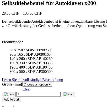
Selbstklebebeutel für Autoklaven x200
Price
28,80
CHF
–
135,00
CHF
range:
Der selbstklebende Autoklavenbeutel ist eine unverzichtbare Lösung f
28,80 CHF
zur Gewährleistung der Gerätesicherheit und zur Optimierung von Ster
through
135,00 CHF
Produktcode :
‎ ‎ ‎ ‎ ‎ ‎ ‎ ‎ 90 x 250 : SDP-AP090250
‎ ‎ ‎ ‎ ‎ ‎ ‎ ‎ 90 x 165 : SDP-AP090165
‎ ‎ ‎ ‎ ‎ ‎ ‎ ‎ 140 x 260 : SDP-AP140260
‎ ‎ ‎ ‎ ‎ ‎ ‎ ‎ 190 x 330 : SDP-AP190330
‎ ‎ ‎ ‎ ‎ ‎ ‎ ‎ 190 x 400 : SDP-AP190400
‎ ‎ ‎ ‎ ‎ ‎ ‎ ‎ 300 x 500 : SDP-AP300500
Lesen Sie die vollständige Beschreibung
Größe (mm)
Clear
Selbstklebebeutel
für
Add to cart
Autoklaven
x200