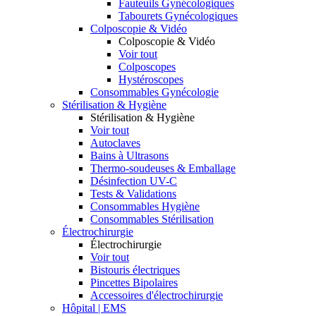
Fauteuils Gynécologiques
Tabourets Gynécologiques
Colposcopie & Vidéo
Colposcopie & Vidéo
Voir tout
Colposcopes
Hystéroscopes
Consommables Gynécologie
Stérilisation & Hygiène
Stérilisation & Hygiène
Voir tout
Autoclaves
Bains à Ultrasons
Thermo-soudeuses & Emballage
Désinfection UV-C
Tests & Validations
Consommables Hygiène
Consommables Stérilisation
Électrochirurgie
Électrochirurgie
Voir tout
Bistouris électriques
Pincettes Bipolaires
Accessoires d'électrochirurgie
Hôpital | EMS