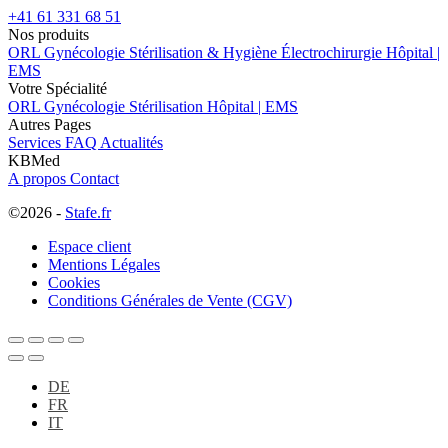
+41 61 331 68 51
Nos produits
ORL
Gynécologie
Stérilisation & Hygiène
Électrochirurgie
Hôpital |
EMS
Votre Spécialité
ORL
Gynécologie
Stérilisation
Hôpital | EMS
Autres Pages
Services
FAQ
Actualités
KBMed
A propos
Contact
©2026 -
Stafe.fr
Espace client
Mentions Légales
Cookies
Conditions Générales de Vente (CGV)
DE
FR
IT