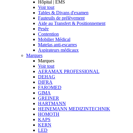
Hôpital | EMS
Voir tout
Tables & Divans d'examen
Fauteuils de prélèvement
Aide au Transfert & Positionnement
Pesée
Contention
Mobilier Médical
Matelas anti-escarres
Aspirateurs médicaux
Marques
Marques
Voir tout
AERAMAX PROFESSIONAL
DEHAG
DIFRA
FAROMED
GIMA
GREINER
HARTMANN
HEINEMANN MEDIZINTECHNIK
HOMOTH
KAPS
KERN
LED