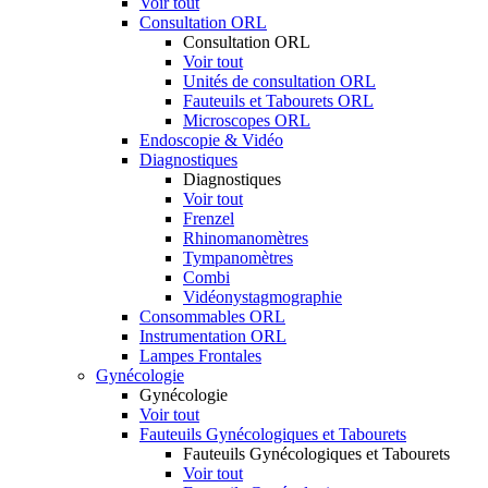
Voir tout
Consultation ORL
Consultation ORL
Voir tout
Unités de consultation ORL
Fauteuils et Tabourets ORL
Microscopes ORL
Endoscopie & Vidéo
Diagnostiques
Diagnostiques
Voir tout
Frenzel
Rhinomanomètres
Tympanomètres
Combi
Vidéonystagmographie
Consommables ORL
Instrumentation ORL
Lampes Frontales
Gynécologie
Gynécologie
Voir tout
Fauteuils Gynécologiques et Tabourets
Fauteuils Gynécologiques et Tabourets
Voir tout