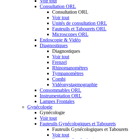
Voir tout
Consultation ORL
Consultation ORL
Voir tout
Unités de consultation ORL
Fauteuils et Tabourets ORL
Microscopes ORL
Endoscopie & Vidéo
Diagnostiques
Diagnostiques
Voir tout
Frenzel
Rhinomanomètres
Tympanomètres
Combi
Vidéonystagmographie
Consommables ORL
Instrumentation ORL
Lampes Frontales
Gynécologie
Gynécologie
Voir tout
Fauteuils Gynécologiques et Tabourets
Fauteuils Gynécologiques et Tabourets
Voir tout