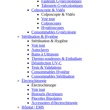
Fauteuils Gynécologiques
Tabourets Gynécologiques
Colposcopie & Vidéo
Colposcopie & Vidéo
Voir tout
Colposcopes
Hystéroscopes
Consommables Gynécologie
Stérilisation & Hygiène
Stérilisation & Hygiène
Voir tout
Autoclaves
Bains à Ultrasons
Thermo-soudeuses & Emballage
Désinfection UV-C
Tests & Validations
Consommables Hygiène
Consommables Stérilisation
Électrochirurgie
Électrochirurgie
Voir tout
Bistouris électriques
Pincettes Bipolaires
Accessoires d'électrochirurgie
Hôpital | EMS