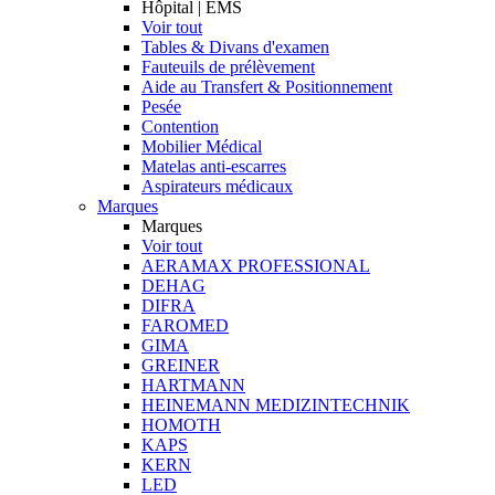
Hôpital | EMS
Voir tout
Tables & Divans d'examen
Fauteuils de prélèvement
Aide au Transfert & Positionnement
Pesée
Contention
Mobilier Médical
Matelas anti-escarres
Aspirateurs médicaux
Marques
Marques
Voir tout
AERAMAX PROFESSIONAL
DEHAG
DIFRA
FAROMED
GIMA
GREINER
HARTMANN
HEINEMANN MEDIZINTECHNIK
HOMOTH
KAPS
KERN
LED