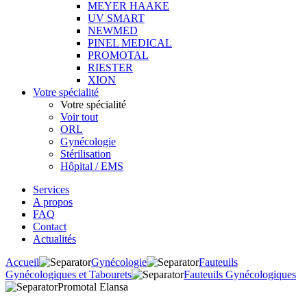
MEYER HAAKE
UV SMART
NEWMED
PINEL MEDICAL
PROMOTAL
RIESTER
XION
Votre spécialité
Votre spécialité
Voir tout
ORL
Gynécologie
Stérilisation
Hôpital / EMS
Services
A propos
FAQ
Contact
Actualités
Accueil
Gynécologie
Fauteuils
Gynécologiques et Tabourets
Fauteuils Gynécologiques
Promotal Elansa