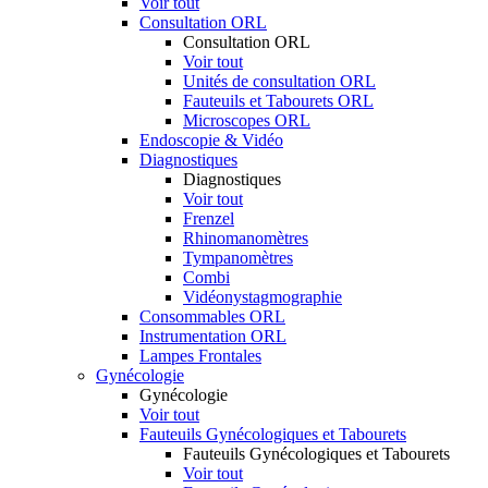
Voir tout
Consultation ORL
Consultation ORL
Voir tout
Unités de consultation ORL
Fauteuils et Tabourets ORL
Microscopes ORL
Endoscopie & Vidéo
Diagnostiques
Diagnostiques
Voir tout
Frenzel
Rhinomanomètres
Tympanomètres
Combi
Vidéonystagmographie
Consommables ORL
Instrumentation ORL
Lampes Frontales
Gynécologie
Gynécologie
Voir tout
Fauteuils Gynécologiques et Tabourets
Fauteuils Gynécologiques et Tabourets
Voir tout