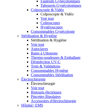
Fauteuils Gynécologiques
Tabourets Gynécologiques
Colposcopie & Vidéo
Colposcopie & Vidéo
Voir tout
Colposcopes
Hystéroscopes
Consommables Gynécologie
Stérilisation & Hygiène
Stérilisation & Hygiène
Voir tout
Autoclaves
Bains à Ultrasons
Thermo-soudeuses & Emballage
Désinfection UV-C
Tests & Validations
Consommables Hygiène
Consommables Stérilisation
Électrochirurgie
Électrochirurgie
Voir tout
Bistouris électriques
Pincettes Bipolaires
Accessoires d'électrochirurgie
Hôpital | EMS