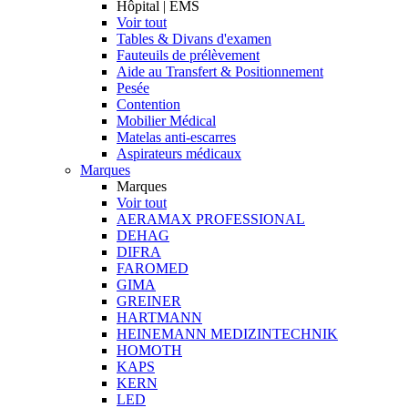
Hôpital | EMS
Voir tout
Tables & Divans d'examen
Fauteuils de prélèvement
Aide au Transfert & Positionnement
Pesée
Contention
Mobilier Médical
Matelas anti-escarres
Aspirateurs médicaux
Marques
Marques
Voir tout
AERAMAX PROFESSIONAL
DEHAG
DIFRA
FAROMED
GIMA
GREINER
HARTMANN
HEINEMANN MEDIZINTECHNIK
HOMOTH
KAPS
KERN
LED