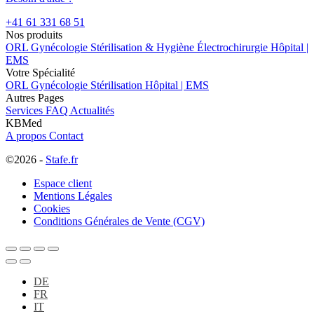
+41 61 331 68 51
Nos produits
ORL
Gynécologie
Stérilisation & Hygiène
Électrochirurgie
Hôpital |
EMS
Votre Spécialité
ORL
Gynécologie
Stérilisation
Hôpital | EMS
Autres Pages
Services
FAQ
Actualités
KBMed
A propos
Contact
©2026 -
Stafe.fr
Espace client
Mentions Légales
Cookies
Conditions Générales de Vente (CGV)
DE
FR
IT