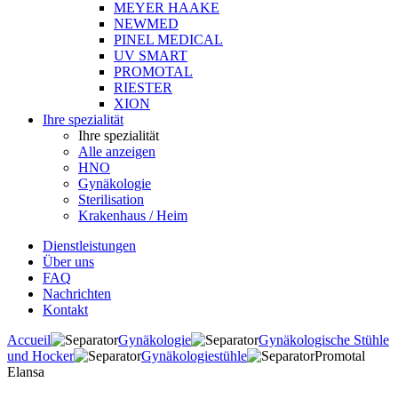
MEYER HAAKE
NEWMED
PINEL MEDICAL
UV SMART
PROMOTAL
RIESTER
XION
Ihre spezialität
Ihre spezialität
Alle anzeigen
HNO
Gynäkologie
Sterilisation
Krakenhaus / Heim
Dienstleistungen
Über uns
FAQ
Nachrichten
Kontakt
Accueil
Gynäkologie
Gynäkologische Stühle
und Hocker
Gynäkologiestühle
Promotal
Elansa