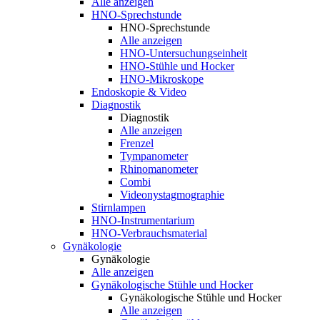
Alle anzeigen
HNO-Sprechstunde
HNO-Sprechstunde
Alle anzeigen
HNO-Untersuchungseinheit
HNO-Stühle und Hocker
HNO-Mikroskope
Endoskopie & Video
Diagnostik
Diagnostik
Alle anzeigen
Frenzel
Tympanometer
Rhinomanometer
Combi
Videonystagmographie
Stirnlampen
HNO-Instrumentarium
HNO-Verbrauchsmaterial
Gynäkologie
Gynäkologie
Alle anzeigen
Gynäkologische Stühle und Hocker
Gynäkologische Stühle und Hocker
Alle anzeigen