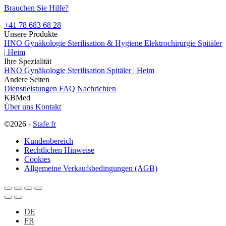
Brauchen Sie Hilfe?
+41 78 683 68 28
Unsere Produkte
HNO
Gynäkologie
Sterilisation & Hygiene
Elektrochirurgie
Spitäler
| Heim
Ihre Spezialität
HNO
Gynäkologie
Sterilisation
Spitäler | Heim
Andere Seiten
Dienstleistungen
FAQ
Nachrichten
KBMed
Über uns
Kontakt
©2026 -
Stafe.fr
Kundenbereich
Rechtlichen Hinweise
Cookies
Allgemeine Verkaufsbedingungen (AGB)
DE
FR