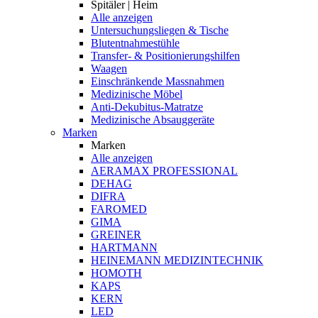
Spitäler | Heim
Alle anzeigen
Untersuchungsliegen & Tische
Blutentnahmestühle
Transfer- & Positionierungshilfen
Waagen
Einschränkende Massnahmen
Medizinische Möbel
Anti-Dekubitus-Matratze
Medizinische Absauggeräte
Marken
Marken
Alle anzeigen
AERAMAX PROFESSIONAL
DEHAG
DIFRA
FAROMED
GIMA
GREINER
HARTMANN
HEINEMANN MEDIZINTECHNIK
HOMOTH
KAPS
KERN
LED