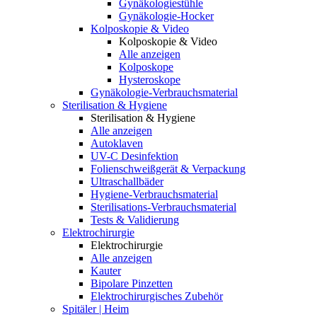
Gynäkologiestühle
Gynäkologie-Hocker
Kolposkopie & Video
Kolposkopie & Video
Alle anzeigen
Kolposkope
Hysteroskope
Gynäkologie-Verbrauchsmaterial
Sterilisation & Hygiene
Sterilisation & Hygiene
Alle anzeigen
Autoklaven
UV-C Desinfektion
Folienschweißgerät & Verpackung
Ultraschallbäder
Hygiene-Verbrauchsmaterial
Sterilisations-Verbrauchsmaterial
Tests & Validierung
Elektrochirurgie
Elektrochirurgie
Alle anzeigen
Kauter
Bipolare Pinzetten
Elektrochirurgisches Zubehör
Spitäler | Heim