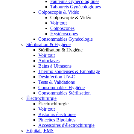
Fauteuils Gynécologiques
Tabourets Gynécologiques
Colposcopie & Vidéo
Colposcopie & Vidéo
Voir tout
Colposcopes
Hystéroscopes
Consommables Gynécologie
Stérilisation & Hygiène
Stérilisation & Hygiène
Voir tout
Autoclaves
Bains à Ultrasons
Thermo-soudeuses & Emballage
Désinfection UV-C
Tests & Validations
Consommables Hygiène
Consommables Stérilisation
Électrochirurgie
Électrochirurgie
Voir tout
Bistouris électriques
Pincettes Bipolaires
Accessoires d'électrochirurgie
Hôpital | EMS