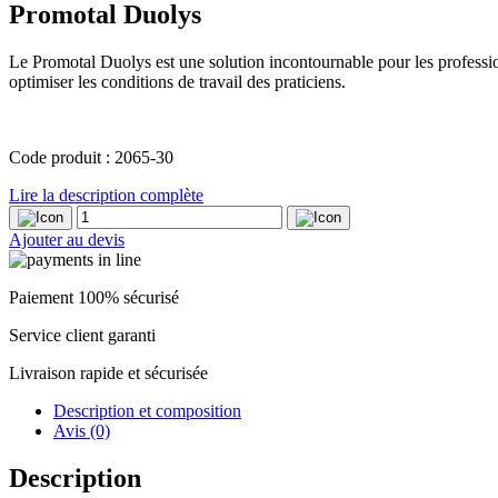
Promotal Duolys
Le Promotal Duolys est une solution incontournable pour les profession
optimiser les conditions de travail des praticiens.
Code produit : 2065-30
Lire la description complète
quantité
de
Ajouter au devis
Promotal
Duolys
Paiement 100% sécurisé
Service client garanti
Livraison rapide et sécurisée
Description et composition
Avis (0)
Description