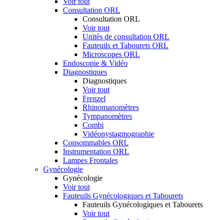
Voir tout
Consultation ORL
Consultation ORL
Voir tout
Unités de consultation ORL
Fauteuils et Tabourets ORL
Microscopes ORL
Endoscopie & Vidéo
Diagnostiques
Diagnostiques
Voir tout
Frenzel
Rhinomanomètres
Tympanomètres
Combi
Vidéonystagmographie
Consommables ORL
Instrumentation ORL
Lampes Frontales
Gynécologie
Gynécologie
Voir tout
Fauteuils Gynécologiques et Tabourets
Fauteuils Gynécologiques et Tabourets
Voir tout