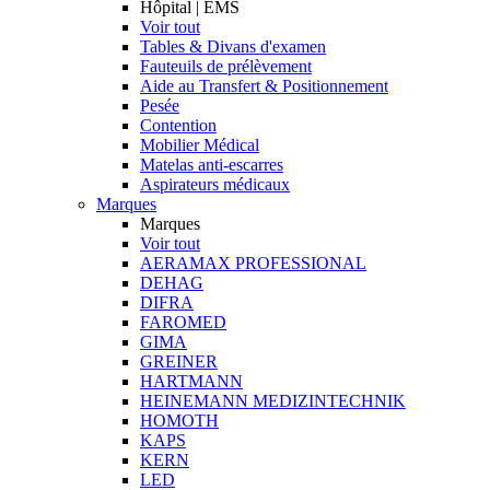
Hôpital | EMS
Voir tout
Tables & Divans d'examen
Fauteuils de prélèvement
Aide au Transfert & Positionnement
Pesée
Contention
Mobilier Médical
Matelas anti-escarres
Aspirateurs médicaux
Marques
Marques
Voir tout
AERAMAX PROFESSIONAL
DEHAG
DIFRA
FAROMED
GIMA
GREINER
HARTMANN
HEINEMANN MEDIZINTECHNIK
HOMOTH
KAPS
KERN
LED