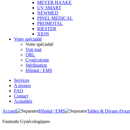
MEYER HAAKE
UV SMART
NEWMED
PINEL MEDICAL
PROMOTAL
RIESTER
XION
Votre spécialité
Votre spécialité
Voir tout
ORL
Gynécologie
Stérilisation
Hôpital / EMS
Services
A propos
FAQ
Contact
Actualités
Accueil
Hôpital | EMS
Tables & Divans d'ex
Fauteuils Gynécologiques