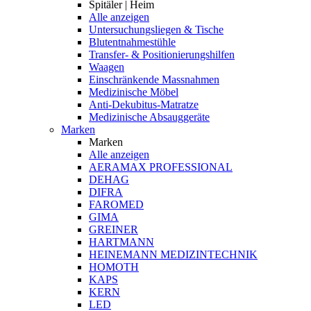
Spitäler | Heim
Alle anzeigen
Untersuchungsliegen & Tische
Blutentnahmestühle
Transfer- & Positionierungshilfen
Waagen
Einschränkende Massnahmen
Medizinische Möbel
Anti-Dekubitus-Matratze
Medizinische Absauggeräte
Marken
Marken
Alle anzeigen
AERAMAX PROFESSIONAL
DEHAG
DIFRA
FAROMED
GIMA
GREINER
HARTMANN
HEINEMANN MEDIZINTECHNIK
HOMOTH
KAPS
KERN
LED