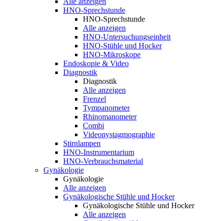
Alle anzeigen
HNO-Sprechstunde
HNO-Sprechstunde
Alle anzeigen
HNO-Untersuchungseinheit
HNO-Stühle und Hocker
HNO-Mikroskope
Endoskopie & Video
Diagnostik
Diagnostik
Alle anzeigen
Frenzel
Tympanometer
Rhinomanometer
Combi
Videonystagmographie
Stirnlampen
HNO-Instrumentarium
HNO-Verbrauchsmaterial
Gynäkologie
Gynäkologie
Alle anzeigen
Gynäkologische Stühle und Hocker
Gynäkologische Stühle und Hocker
Alle anzeigen