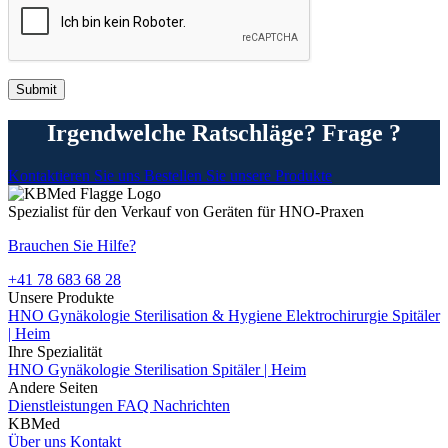
Irgendwelche Ratschläge? Frage ?
Kontaktieren Sie uns
Bestellen Sie unsere Produkte
Spezialist für den Verkauf von Geräten für HNO-Praxen
Brauchen Sie Hilfe?
+41 78 683 68 28
Unsere Produkte
HNO
Gynäkologie
Sterilisation & Hygiene
Elektrochirurgie
Spitäler
| Heim
Ihre Spezialität
HNO
Gynäkologie
Sterilisation
Spitäler | Heim
Andere Seiten
Dienstleistungen
FAQ
Nachrichten
KBMed
Über uns
Kontakt