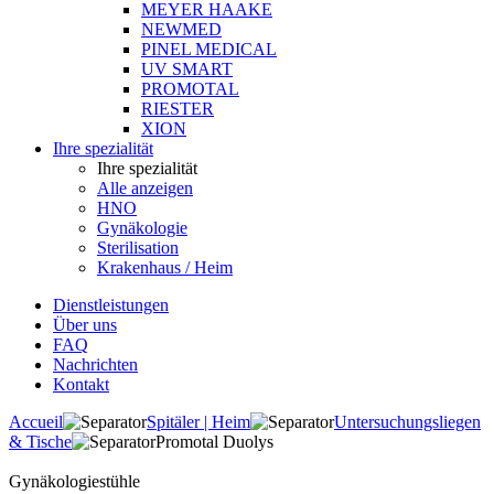
MEYER HAAKE
NEWMED
PINEL MEDICAL
UV SMART
PROMOTAL
RIESTER
XION
Ihre spezialität
Ihre spezialität
Alle anzeigen
HNO
Gynäkologie
Sterilisation
Krakenhaus / Heim
Dienstleistungen
Über uns
FAQ
Nachrichten
Kontakt
Accueil
Spitäler | Heim
Untersuchungsliegen
& Tische
Promotal Duolys
Gynäkologiestühle