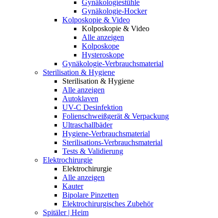
Gynäkologiestühle
Gynäkologie-Hocker
Kolposkopie & Video
Kolposkopie & Video
Alle anzeigen
Kolposkope
Hysteroskope
Gynäkologie-Verbrauchsmaterial
Sterilisation & Hygiene
Sterilisation & Hygiene
Alle anzeigen
Autoklaven
UV-C Desinfektion
Folienschweißgerät & Verpackung
Ultraschallbäder
Hygiene-Verbrauchsmaterial
Sterilisations-Verbrauchsmaterial
Tests & Validierung
Elektrochirurgie
Elektrochirurgie
Alle anzeigen
Kauter
Bipolare Pinzetten
Elektrochirurgisches Zubehör
Spitäler | Heim