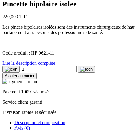
Pincette bipolaire isolée
220,00
CHF
Les pinces bipolaires isolées sont des instruments chirurgicaux de haute
parfaitement aux besoins des professionnels de santé.
Code produit : HF 9621-11
Lire la description complète
quantité
de
Ajouter au panier
Pincette
bipolaire
isolée
Paiement 100% sécurisé
Service client garanti
Livraison rapide et sécurisée
Description et composition
Avis (0)