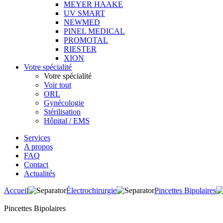
MEYER HAAKE
UV SMART
NEWMED
PINEL MEDICAL
PROMOTAL
RIESTER
XION
Votre spécialité
Votre spécialité
Voir tout
ORL
Gynécologie
Stérilisation
Hôpital / EMS
Services
A propos
FAQ
Contact
Actualités
Accueil
Électrochirurgie
Pincettes Bipolaires
Pincettes Bipolaires