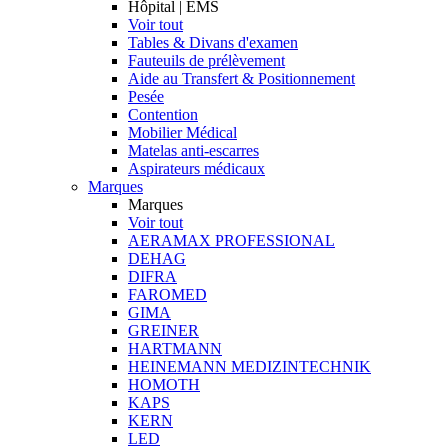
Hôpital | EMS
Voir tout
Tables & Divans d'examen
Fauteuils de prélèvement
Aide au Transfert & Positionnement
Pesée
Contention
Mobilier Médical
Matelas anti-escarres
Aspirateurs médicaux
Marques
Marques
Voir tout
AERAMAX PROFESSIONAL
DEHAG
DIFRA
FAROMED
GIMA
GREINER
HARTMANN
HEINEMANN MEDIZINTECHNIK
HOMOTH
KAPS
KERN
LED