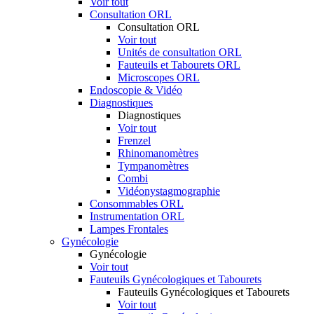
Voir tout
Consultation ORL
Consultation ORL
Voir tout
Unités de consultation ORL
Fauteuils et Tabourets ORL
Microscopes ORL
Endoscopie & Vidéo
Diagnostiques
Diagnostiques
Voir tout
Frenzel
Rhinomanomètres
Tympanomètres
Combi
Vidéonystagmographie
Consommables ORL
Instrumentation ORL
Lampes Frontales
Gynécologie
Gynécologie
Voir tout
Fauteuils Gynécologiques et Tabourets
Fauteuils Gynécologiques et Tabourets
Voir tout