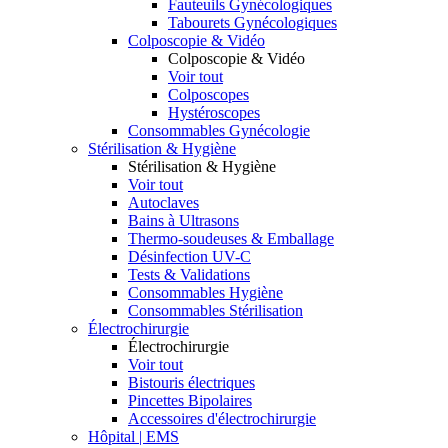
Fauteuils Gynécologiques
Tabourets Gynécologiques
Colposcopie & Vidéo
Colposcopie & Vidéo
Voir tout
Colposcopes
Hystéroscopes
Consommables Gynécologie
Stérilisation & Hygiène
Stérilisation & Hygiène
Voir tout
Autoclaves
Bains à Ultrasons
Thermo-soudeuses & Emballage
Désinfection UV-C
Tests & Validations
Consommables Hygiène
Consommables Stérilisation
Électrochirurgie
Électrochirurgie
Voir tout
Bistouris électriques
Pincettes Bipolaires
Accessoires d'électrochirurgie
Hôpital | EMS