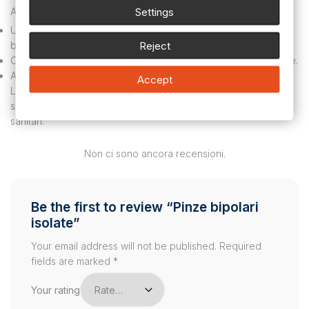
Settings
Applicazioni:
Utilizzo in procedure chirurgiche che richiedono strumenti
Reject
bipolari.
Operazioni che richiedono alta precisione e sicurezza ottimale.
Ambienti medici esigenti.
Accept
Le pinze bipolari isolate combinano tecnologia avanzata,
sicurezza e precisione, rendendole un must per gli operatori
sanitari.
Non ci sono ancora recensioni.
Be the first to review “Pinze bipolari
isolate”
Your email address will not be published.
Required
fields are marked
*
Your rating