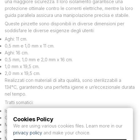
una maggiore sicurezza. Il loro isolamento garantisce una
protezione ottimale contro le correnti elettriche, mentre la loro
guida parallela assicura una manipolazione precisa e stabile.
Queste pinzette sono disponibili in diverse dimensioni per
soddisfare le diverse esigenze degli utenti:
Aghi: 11 cm.
0,5 mm e 1,0 mm x 11 cm.
Aghi: 16 cm.
0,5 mm, 1,0 mm e 2,0 mm x 16 cm.
1,0 mm x 19,5 cm.
2,0 mm x 19,5 cm.
Realizzati con materiali di alta qualità, sono sterilizzabili a
134°C, garantendo una perfetta igiene e un’eccezionale durata
nel tempo.
Tratti somatici:
Isolamento: Protezione contro le correnti elettriche.
Guida parallela: maneggevolezza precisa e stabile.
Cookies Policy
Misure disponibili: Adatto a varie esigenze chirurgiche.
We are using various cookies files. Learn more in our
Sterilizzazione: Resistente a una temperatura di 134°C.
privacy policy
and make your choice.
Materiali robusti: maggiore durata e affidabilità.