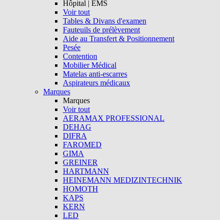
Hôpital | EMS
Voir tout
Tables & Divans d'examen
Fauteuils de prélèvement
Aide au Transfert & Positionnement
Pesée
Contention
Mobilier Médical
Matelas anti-escarres
Aspirateurs médicaux
Marques
Marques
Voir tout
AERAMAX PROFESSIONAL
DEHAG
DIFRA
FAROMED
GIMA
GREINER
HARTMANN
HEINEMANN MEDIZINTECHNIK
HOMOTH
KAPS
KERN
LED