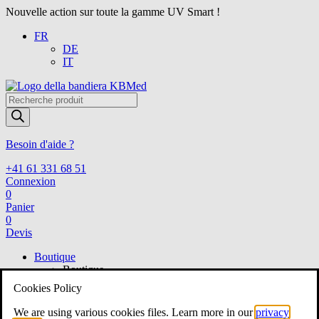
Nouvelle action sur toute la gamme UV Smart !
FR
DE
IT
Recherche
de
produits
Besoin d'aide ?
+41 61 331 68 51
Connexion
0
Panier
0
Devis
Boutique
Boutique
Voir tout
Cookies Policy
ORL
ORL
We are using various cookies files. Learn more in our
privacy