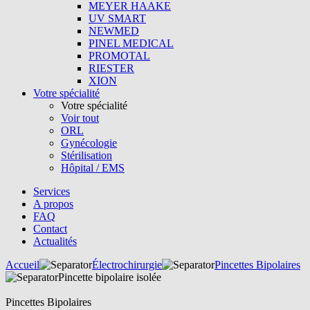
MEYER HAAKE
UV SMART
NEWMED
PINEL MEDICAL
PROMOTAL
RIESTER
XION
Votre spécialité
Votre spécialité
Voir tout
ORL
Gynécologie
Stérilisation
Hôpital / EMS
Services
A propos
FAQ
Contact
Actualités
Accueil
Électrochirurgie
Pincettes Bipolaires
Pincette bipolaire isolée
Pincettes Bipolaires