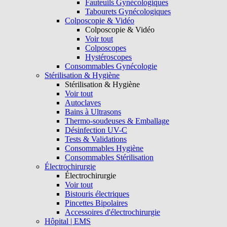
Fauteuils Gynécologiques
Tabourets Gynécologiques
Colposcopie & Vidéo
Colposcopie & Vidéo
Voir tout
Colposcopes
Hystéroscopes
Consommables Gynécologie
Stérilisation & Hygiène
Stérilisation & Hygiène
Voir tout
Autoclaves
Bains à Ultrasons
Thermo-soudeuses & Emballage
Désinfection UV-C
Tests & Validations
Consommables Hygiène
Consommables Stérilisation
Électrochirurgie
Électrochirurgie
Voir tout
Bistouris électriques
Pincettes Bipolaires
Accessoires d'électrochirurgie
Hôpital | EMS