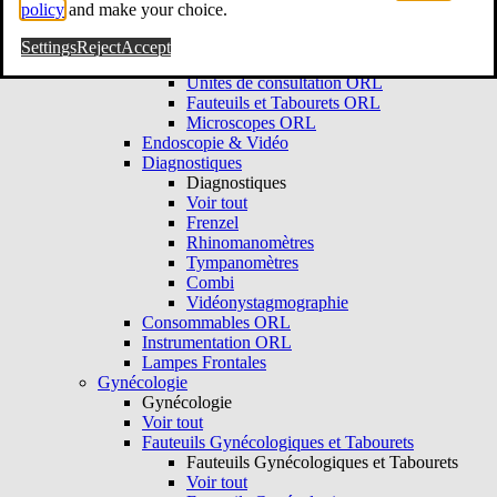
Voir tout
policy
and make your choice.
Consultation ORL
Consultation ORL
Settings
Reject
Accept
Voir tout
Unités de consultation ORL
Fauteuils et Tabourets ORL
Microscopes ORL
Endoscopie & Vidéo
Diagnostiques
Diagnostiques
Voir tout
Frenzel
Rhinomanomètres
Tympanomètres
Combi
Vidéonystagmographie
Consommables ORL
Instrumentation ORL
Lampes Frontales
Gynécologie
Gynécologie
Voir tout
Fauteuils Gynécologiques et Tabourets
Fauteuils Gynécologiques et Tabourets
Voir tout