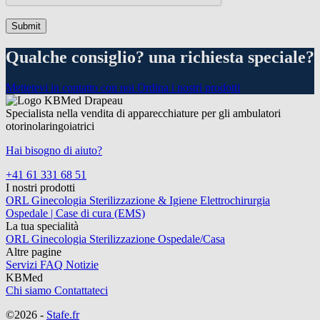
Qualche consiglio? una richiesta speciale?
Mettetevi in contatto con noi
Ordina i nostri prodotti
Specialista nella vendita di apparecchiature per gli ambulatori
otorinolaringoiatrici
Hai bisogno di aiuto?
+41 61 331 68 51
I nostri prodotti
ORL
Ginecologia
Sterilizzazione & Igiene
Elettrochirurgia
Ospedale | Case di cura (EMS)
La tua specialità
ORL
Ginecologia
Sterilizzazione
Ospedale/Casa
Altre pagine
Servizi
FAQ
Notizie
KBMed
Chi siamo
Contattateci
©2026 -
Stafe.fr