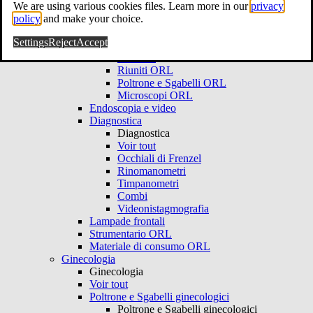
We are using various cookies files. Learn more in our
privacy
ORL
policy
and make your choice.
Voir tout
Ambulatorio ORL
Settings
Reject
Accept
Ambulatorio ORL
Voir tout
Riuniti ORL
Poltrone e Sgabelli ORL
Microscopi ORL
Endoscopia e video
Diagnostica
Diagnostica
Voir tout
Occhiali di Frenzel
Rinomanometri
Timpanometri
Combi
Videonistagmografia
Lampade frontali
Strumentario ORL
Materiale di consumo ORL
Ginecologia
Ginecologia
Voir tout
Poltrone e Sgabelli ginecologici
Poltrone e Sgabelli ginecologici