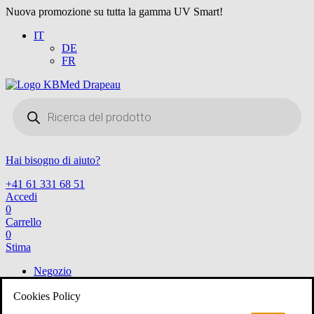
Nuova promozione su tutta la gamma UV Smart!
IT
DE
FR
Products
search
Hai bisogno di aiuto?
+41 61 331 68 51
Accedi
0
Carrello
0
Stima
Negozio
Negozio
Cookies Policy
Voir tout
ORL