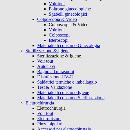
Voir tout
Poltrone ginecologiche
Sgabelli ginecologici
Colposcopia & Video
Colposcopia & Video
Voir tout
Colposcopi
Isteroscopi
Materiale di consumo Ginecologia
Sterilizzazione & Igiene
Sterilizzazione & Igiene
Voir tout
Autoclavi
Bagno ad ultrasuoni
Disinfezione UV-C
Saldatrici termiche e imballaggio
Test & Validazione
Materiale di consumo Igiene
Materiale di consumo Sterilizzazione
Elettrochirurgia
Elettrochirurgia
Voir tout
Elettrobisturi
Pinze bipolari
Accessori per elettrochirurgia