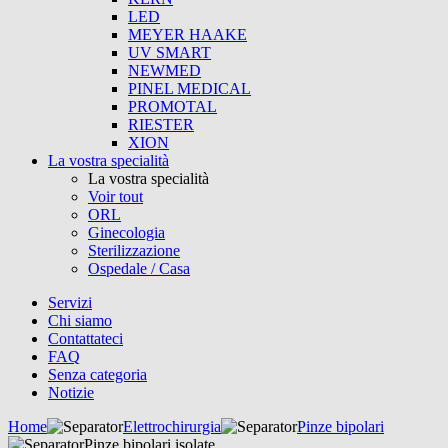
LED
MEYER HAAKE
UV SMART
NEWMED
PINEL MEDICAL
PROMOTAL
RIESTER
XION
La vostra specialità
La vostra specialità
Voir tout
ORL
Ginecologia
Sterilizzazione
Ospedale / Casa
Servizi
Chi siamo
Contattateci
FAQ
Senza categoria
Notizie
Home
Elettrochirurgia
Pinze bipolari
Pinze bipolari isolate