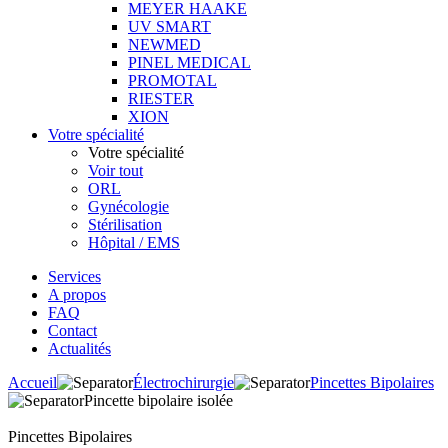
MEYER HAAKE
UV SMART
NEWMED
PINEL MEDICAL
PROMOTAL
RIESTER
XION
Votre spécialité
Votre spécialité
Voir tout
ORL
Gynécologie
Stérilisation
Hôpital / EMS
Services
A propos
FAQ
Contact
Actualités
Accueil
Électrochirurgie
Pincettes Bipolaires
Pincette bipolaire isolée
Pincettes Bipolaires