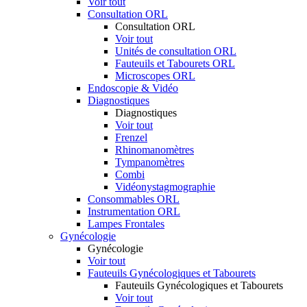
Voir tout
Consultation ORL
Consultation ORL
Voir tout
Unités de consultation ORL
Fauteuils et Tabourets ORL
Microscopes ORL
Endoscopie & Vidéo
Diagnostiques
Diagnostiques
Voir tout
Frenzel
Rhinomanomètres
Tympanomètres
Combi
Vidéonystagmographie
Consommables ORL
Instrumentation ORL
Lampes Frontales
Gynécologie
Gynécologie
Voir tout
Fauteuils Gynécologiques et Tabourets
Fauteuils Gynécologiques et Tabourets
Voir tout