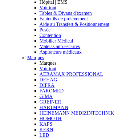
Hôpital | EMS
Voir tout
Tables & Divans d'examen
Fauteuils de prélèvement
Aide au Transfert & Positionnement
Pesée
Contention
Mobilier Médical
Matelas anti-escarres
Aspirateurs médicaux
Marques
Marques
Voir tout
AERAMAX PROFESSIONAL
DEHAG
DIFRA
FAROMED
GIMA
GREINER
HARTMANN
HEINEMANN MEDIZINTECHNIK
HOMOTH
KAPS
KERN
LED