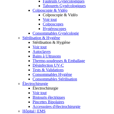
Fauteuils Gynécologiques
Tabourets Gynécologiques
Colposcopie & Vidéo
Colposcopie & Vidéo
Voir tout
Colposcopes
Hystéroscopes
Consommables Gynécologie
Stérilisation & Hygiène
Stérilisation & Hygiène
Voir tout
Autoclaves
Bains à Ultrasons
Thermo-soudeuses & Emballage
Désinfection UV-C
Tests & Validations
Consommables Hygiène
Consommables Stérilisation
Électrochirurgie
Électrochirurgie
Voir tout
Bistouris électriques
Pincettes Bipolaires
Accessoires d'électrochirurgie
Hôpital | EMS