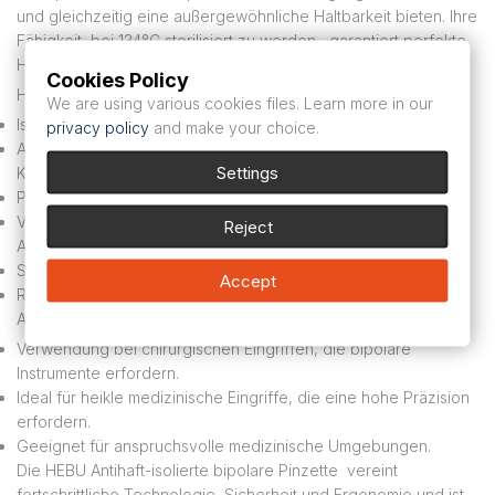
und gleichzeitig eine außergewöhnliche Haltbarkeit bieten. Ihre
Fähigkeit, bei 134°C sterilisiert zu werden, garantiert perfekte
Hygiene und sichere Anwendung.
Cookies Policy
Hauptmerkmale:
We are using various cookies files. Learn more in our
Isolierung: Optimaler Schutz vor elektrischen Strömen.
privacy policy
and make your choice.
Antihaft-Technologie: Reduzierte Gewebeadhäsion und
Settings
Koagulation.
Parallele Führung: Präzises und stabiles Handling.
Verfügbare Größen: Mehrere Größen für chirurgische
Reject
Anforderungen.
Sterilisation: Beständig gegen eine Temperatur von 134°C.
Accept
Robuste Materialien: Erhöhte Haltbarkeit und Zuverlässigkeit.
Anträge:
Verwendung bei chirurgischen Eingriffen, die bipolare
Instrumente erfordern.
Ideal für heikle medizinische Eingriffe, die eine hohe Präzision
erfordern.
Geeignet für anspruchsvolle medizinische Umgebungen.
Die HEBU Antihaft-isolierte bipolare Pinzette vereint
fortschrittliche Technologie, Sicherheit und Ergonomie und ist