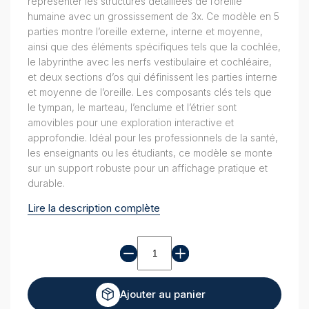
représenter les structures détaillées de l’oreille
humaine avec un grossissement de 3x. Ce modèle en 5
parties montre l’oreille externe, interne et moyenne,
ainsi que des éléments spécifiques tels que la cochlée,
le labyrinthe avec les nerfs vestibulaire et cochléaire,
et deux sections d’os qui définissent les parties interne
et moyenne de l’oreille. Les composants clés tels que
le tympan, le marteau, l’enclume et l’étrier sont
amovibles pour une exploration interactive et
approfondie. Idéal pour les professionnels de la santé,
les enseignants ou les étudiants, ce modèle se monte
sur un support robuste pour un affichage pratique et
durable.
Lire la description complète
quantité
de
Organes
sensoriels
Ajouter au panier