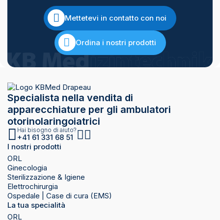
Mettetevi in contatto con noi
Ordina i nostri prodotti
Specialista nella vendita di
apparecchiature per gli ambulatori
otorinolaringoiatrici
Hai bisogno di aiuto?
+41 61 331 68 51
I nostri prodotti
ORL
Ginecologia
Sterilizzazione & Igiene
Elettrochirurgia
Ospedale | Case di cura (EMS)
La tua specialità
ORL