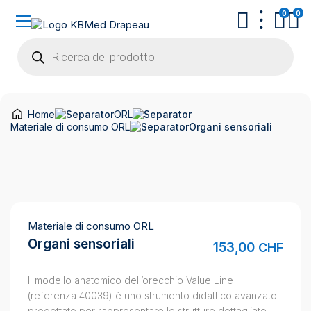
0
0
Products
search
Home
ORL
Materiale di consumo ORL
Organi sensoriali
Materiale di consumo ORL
Organi sensoriali
153,00
CHF
Il modello anatomico dell’orecchio Value Line
(referenza 40039) è uno strumento didattico avanzato
progettato per rappresentare le strutture dettagliate