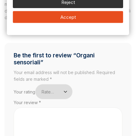
Reject
migliore comprensione e spiegazione della complessità
dell’anatomia dell’orecchio umano con un eccezionale livello di
Accept
dettaglio.
Non ci sono ancora recensioni.
Be the first to review “Organi
sensoriali”
Your email address will not be published.
Required
fields are marked
*
Your rating
Your review
*