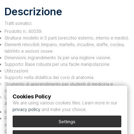
Descrizione
Tratti somatici:
Prodotto n.: 40039.
Struttura: modello in 5 parti (orecchio esterno, interno e medio).
Elementi rimovibili: timpano, martello, incudine, staffe, coclea,
labirinto e sezioni ossee.
Dimensioni: ingrandimento 3x per una migliore visione.
Supporto: Base robusta per una facile manipolazione.
Utilizzazioni:
Supporto nella didattica dei corsi di anatomia.
Strumento di apprendimento per studenti di medicina e
otorinolaringoiatria.
Cookies Policy
Utilizzato negli studi medici per spiegare patologie ai pazienti.
We are using various cookies files. Learn more in our
Applicazioni:
privacy policy
and make your choice.
Ideale per dimostrazioni didattiche e formazione medica.
Perfetto per gli operatori sanitari che cercano uno strumento
Settings
interattivo e preciso.
Questo modello anatomico è un supporto essenziale per una