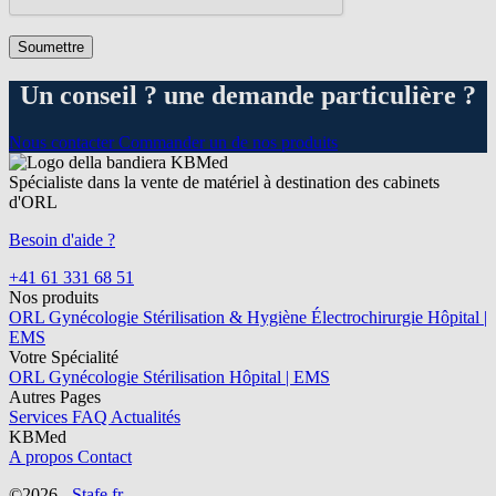
Un conseil ? une demande particulière ?
Nous contacter
Commander un de nos produits
Spécialiste dans la vente de matériel à destination des cabinets
d'ORL
Besoin d'aide ?
+41 61 331 68 51
Nos produits
ORL
Gynécologie
Stérilisation & Hygiène
Électrochirurgie
Hôpital |
EMS
Votre Spécialité
ORL
Gynécologie
Stérilisation
Hôpital | EMS
Autres Pages
Services
FAQ
Actualités
KBMed
A propos
Contact
©2026 -
Stafe.fr