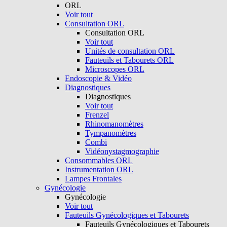
ORL
Voir tout
Consultation ORL
Consultation ORL
Voir tout
Unités de consultation ORL
Fauteuils et Tabourets ORL
Microscopes ORL
Endoscopie & Vidéo
Diagnostiques
Diagnostiques
Voir tout
Frenzel
Rhinomanomètres
Tympanomètres
Combi
Vidéonystagmographie
Consommables ORL
Instrumentation ORL
Lampes Frontales
Gynécologie
Gynécologie
Voir tout
Fauteuils Gynécologiques et Tabourets
Fauteuils Gynécologiques et Tabourets