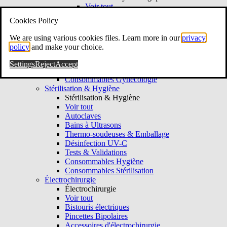
Voir tout
Fauteuils Gynécologiques
Cookies Policy
Tabourets Gynécologiques
Colposcopie & Vidéo
We are using various cookies files. Learn more in our
privacy
Colposcopie & Vidéo
policy
and make your choice.
Voir tout
Colposcopes
Settings
Reject
Accept
Hystéroscopes
Consommables Gynécologie
Stérilisation & Hygiène
Stérilisation & Hygiène
Voir tout
Autoclaves
Bains à Ultrasons
Thermo-soudeuses & Emballage
Désinfection UV-C
Tests & Validations
Consommables Hygiène
Consommables Stérilisation
Électrochirurgie
Électrochirurgie
Voir tout
Bistouris électriques
Pincettes Bipolaires
Accessoires d'électrochirurgie