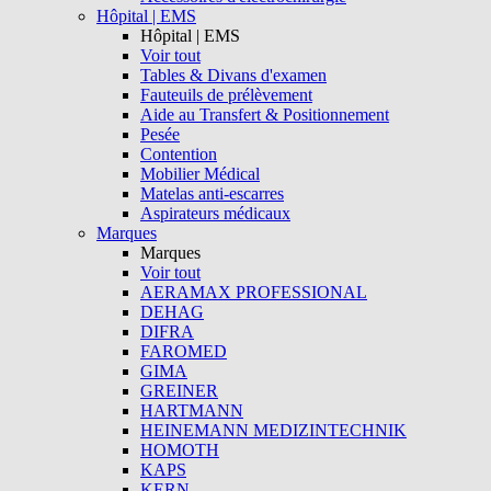
Hôpital | EMS
Hôpital | EMS
Voir tout
Tables & Divans d'examen
Fauteuils de prélèvement
Aide au Transfert & Positionnement
Pesée
Contention
Mobilier Médical
Matelas anti-escarres
Aspirateurs médicaux
Marques
Marques
Voir tout
AERAMAX PROFESSIONAL
DEHAG
DIFRA
FAROMED
GIMA
GREINER
HARTMANN
HEINEMANN MEDIZINTECHNIK
HOMOTH
KAPS
KERN