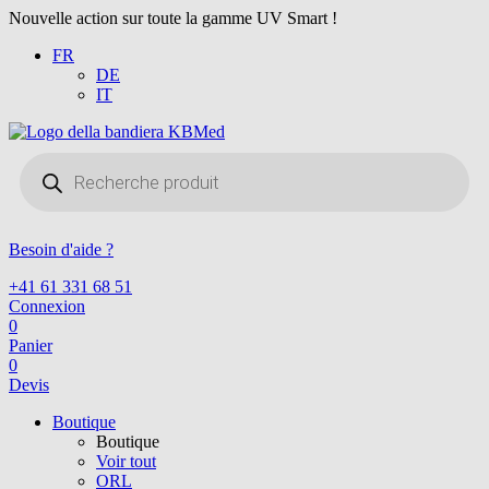
Nouvelle action sur toute la gamme UV Smart !
FR
DE
IT
Recherche
de
produits
Besoin d'aide ?
+41 61 331 68 51
Connexion
0
Panier
0
Devis
Boutique
Boutique
Voir tout
ORL