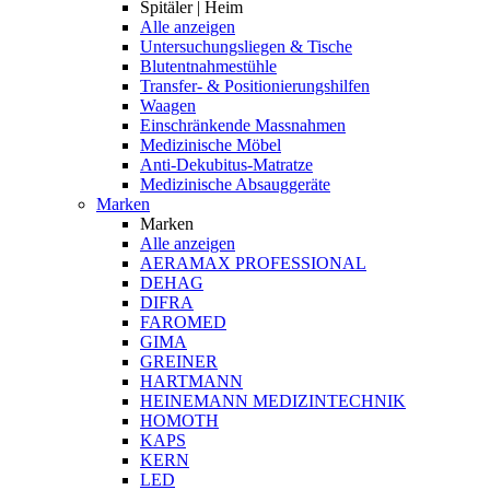
Spitäler | Heim
Alle anzeigen
Untersuchungsliegen & Tische
Blutentnahmestühle
Transfer- & Positionierungshilfen
Waagen
Einschränkende Massnahmen
Medizinische Möbel
Anti-Dekubitus-Matratze
Medizinische Absauggeräte
Marken
Marken
Alle anzeigen
AERAMAX PROFESSIONAL
DEHAG
DIFRA
FAROMED
GIMA
GREINER
HARTMANN
HEINEMANN MEDIZINTECHNIK
HOMOTH
KAPS
KERN
LED