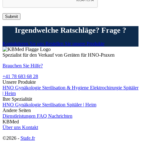
Irgendwelche Ratschläge? Frage ?
Kontaktieren Sie uns
Bestellen Sie unsere Produkte
Spezialist für den Verkauf von Geräten für HNO-Praxen
Brauchen Sie Hilfe?
+41 78 683 68 28
Unsere Produkte
HNO
Gynäkologie
Sterilisation & Hygiene
Elektrochirurgie
Spitäler
| Heim
Ihre Spezialität
HNO
Gynäkologie
Sterilisation
Spitäler | Heim
Andere Seiten
Dienstleistungen
FAQ
Nachrichten
KBMed
Über uns
Kontakt
©2026 -
Stafe.fr