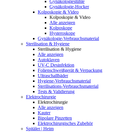
Gynäkologiestühle
Gynäkologie-Hocker
Kolposkopie & Video
Kolposkopie & Video
Alle anzeigen
Kolposkope
Hysteroskope
Gynäkologie-Verbrauchsmaterial
Sterilisation & Hygiene
Sterilisation & Hygiene
Alle anzeigen
Autoklaven
UV-C Desinfektion
Folienschweißgerät & Verpackung
Ultraschallbäder
Hygiene-Verbrauchsmaterial
Sterilisations-Verbrauchsmaterial
Tests & Validierung
Elektrochirurgie
Elektrochirurgie
Alle anzeigen
Kauter
Bipolare Pinzetten
Elektrochirurgisches Zubehör
Spitäler | Heim