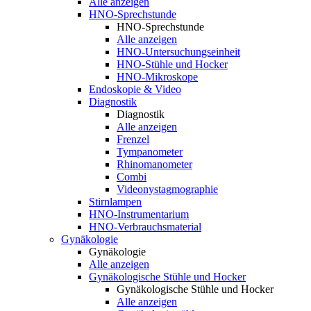
Alle anzeigen
HNO-Sprechstunde
HNO-Sprechstunde
Alle anzeigen
HNO-Untersuchungseinheit
HNO-Stühle und Hocker
HNO-Mikroskope
Endoskopie & Video
Diagnostik
Diagnostik
Alle anzeigen
Frenzel
Tympanometer
Rhinomanometer
Combi
Videonystagmographie
Stirnlampen
HNO-Instrumentarium
HNO-Verbrauchsmaterial
Gynäkologie
Gynäkologie
Alle anzeigen
Gynäkologische Stühle und Hocker
Gynäkologische Stühle und Hocker
Alle anzeigen