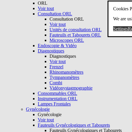
ORL
Voir tout
Cookies P
Consultation ORL
We are usi
Consultation ORL
Voir tout
Settings
Re
Unités de consultation ORL
Fauteuils et Tabourets ORL
Microscopes ORL
Endoscopie & Vidéo
Diagnostiques
Diagnostiques
Voir tout
Frenzel
Rhinomanomètres
Tympanomètres
Combi
Vidéonystagmographie
Consommables ORL
Instrumentation ORL
Lampes Frontales
Gynécologie
Gynécologie
Voir tout
Fauteuils Gynécologiques et Tabourets
Fauteuils Gynécologiques et Tabourets