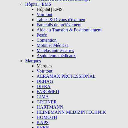
Hôpital | EMS
Hôpital | EMS
Voir tout
Tables & Divans d'examen
Fauteuils de prélèvement
Aide au Transfert & Positionnement
Pesée
Contention
Mobilier Médical
Matelas anti-escarres
Aspirateurs médicaux
Marques
Marques
Voir tout
AERAMAX PROFESSIONAL
DEHAG
DIFRA
FAROMED
GIMA
GREINER
HARTMANN
HEINEMANN MEDIZINTECHNIK
HOMOTH
KAPS
KERN