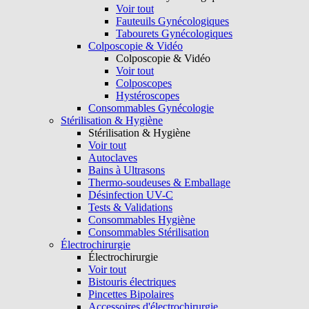
Voir tout
Fauteuils Gynécologiques
Tabourets Gynécologiques
Colposcopie & Vidéo
Colposcopie & Vidéo
Voir tout
Colposcopes
Hystéroscopes
Consommables Gynécologie
Stérilisation & Hygiène
Stérilisation & Hygiène
Voir tout
Autoclaves
Bains à Ultrasons
Thermo-soudeuses & Emballage
Désinfection UV-C
Tests & Validations
Consommables Hygiène
Consommables Stérilisation
Électrochirurgie
Électrochirurgie
Voir tout
Bistouris électriques
Pincettes Bipolaires
Accessoires d'électrochirurgie