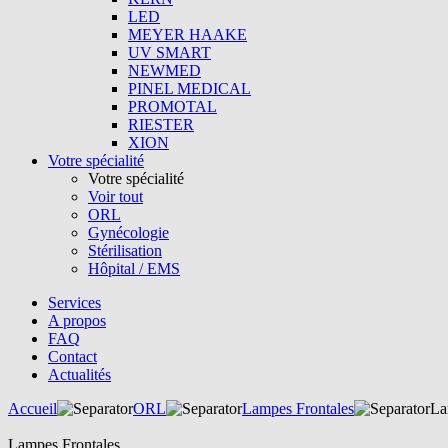
LED
MEYER HAAKE
UV SMART
NEWMED
PINEL MEDICAL
PROMOTAL
RIESTER
XION
Votre spécialité
Votre spécialité
Voir tout
ORL
Gynécologie
Stérilisation
Hôpital / EMS
Services
A propos
FAQ
Contact
Actualités
Accueil
ORL
Lampes Frontales
La
Lampes Frontales