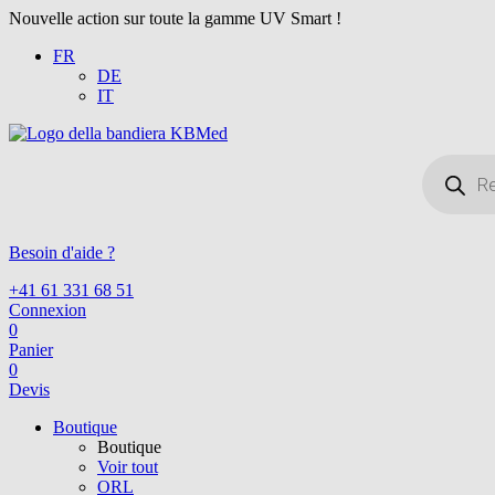
Nouvelle action sur toute la gamme UV Smart !
FR
DE
IT
Recherche
de
produits
Besoin d'aide ?
+41 61 331 68 51
Connexion
0
Panier
0
Devis
Boutique
Boutique
Voir tout
ORL