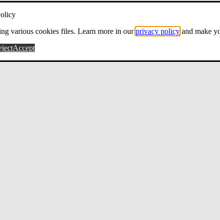
olicy
ng various cookies files. Learn more in our
privacy policy
and make yo
ject
Accept