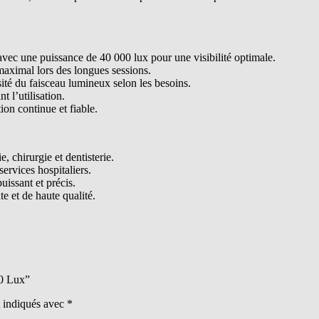
ec une puissance de 40 000 lux pour une visibilité optimale.
aximal lors des longues sessions.
nsité du faisceau lumineux selon les besoins.
t l’utilisation.
ion continue et fiable.
, chirurgie et dentisterie.
services hospitaliers.
issant et précis.
e et de haute qualité.
00 Lux”
t indiqués avec
*