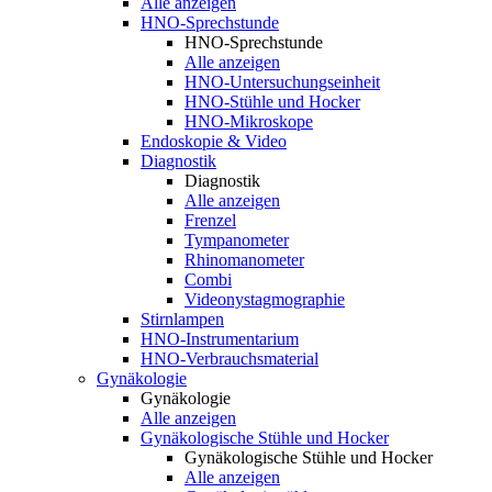
Alle anzeigen
HNO-Sprechstunde
HNO-Sprechstunde
Alle anzeigen
HNO-Untersuchungseinheit
HNO-Stühle und Hocker
HNO-Mikroskope
Endoskopie & Video
Diagnostik
Diagnostik
Alle anzeigen
Frenzel
Tympanometer
Rhinomanometer
Combi
Videonystagmographie
Stirnlampen
HNO-Instrumentarium
HNO-Verbrauchsmaterial
Gynäkologie
Gynäkologie
Alle anzeigen
Gynäkologische Stühle und Hocker
Gynäkologische Stühle und Hocker
Alle anzeigen