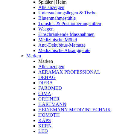
Spitäler | Heim
Alle anzeigen
Untersuchungsliegen & Tische
Blutentnahmestühle
Transfer- & Positionierungshilfen
Waagen
Einschränkende Massnahmen
Medizinische Möbel
Anti-Dekubitus-Matratze
Medizinische Absauggeräte
Marken
Marken
Alle anzeigen
AERAMAX PROFESSIONAL
DEHAG
DIFRA
FAROMED
GIMA
GREINER
HARTMANN
HEINEMANN MEDIZINTECHNIK
HOMOTH
KAPS
KERN
LED