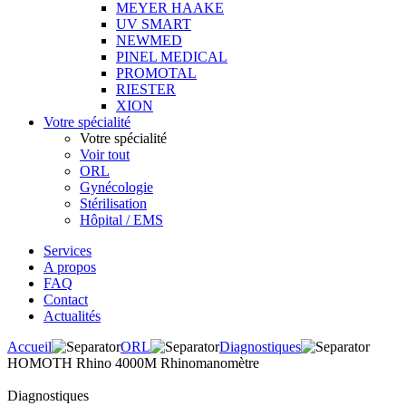
MEYER HAAKE
UV SMART
NEWMED
PINEL MEDICAL
PROMOTAL
RIESTER
XION
Votre spécialité
Votre spécialité
Voir tout
ORL
Gynécologie
Stérilisation
Hôpital / EMS
Services
A propos
FAQ
Contact
Actualités
Accueil
ORL
Diagnostiques
HOMOTH Rhino 4000M Rhinomanomètre
Diagnostiques