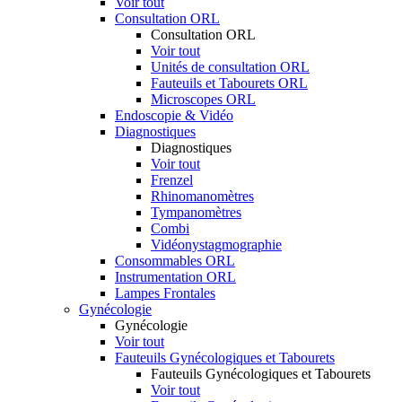
Voir tout
Consultation ORL
Consultation ORL
Voir tout
Unités de consultation ORL
Fauteuils et Tabourets ORL
Microscopes ORL
Endoscopie & Vidéo
Diagnostiques
Diagnostiques
Voir tout
Frenzel
Rhinomanomètres
Tympanomètres
Combi
Vidéonystagmographie
Consommables ORL
Instrumentation ORL
Lampes Frontales
Gynécologie
Gynécologie
Voir tout
Fauteuils Gynécologiques et Tabourets
Fauteuils Gynécologiques et Tabourets
Voir tout