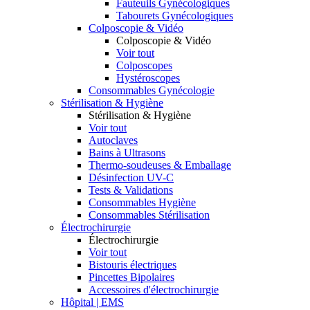
Fauteuils Gynécologiques
Tabourets Gynécologiques
Colposcopie & Vidéo
Colposcopie & Vidéo
Voir tout
Colposcopes
Hystéroscopes
Consommables Gynécologie
Stérilisation & Hygiène
Stérilisation & Hygiène
Voir tout
Autoclaves
Bains à Ultrasons
Thermo-soudeuses & Emballage
Désinfection UV-C
Tests & Validations
Consommables Hygiène
Consommables Stérilisation
Électrochirurgie
Électrochirurgie
Voir tout
Bistouris électriques
Pincettes Bipolaires
Accessoires d'électrochirurgie
Hôpital | EMS