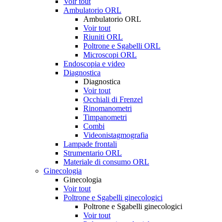
Voir tout
Ambulatorio ORL
Ambulatorio ORL
Voir tout
Riuniti ORL
Poltrone e Sgabelli ORL
Microscopi ORL
Endoscopia e video
Diagnostica
Diagnostica
Voir tout
Occhiali di Frenzel
Rinomanometri
Timpanometri
Combi
Videonistagmografia
Lampade frontali
Strumentario ORL
Materiale di consumo ORL
Ginecologia
Ginecologia
Voir tout
Poltrone e Sgabelli ginecologici
Poltrone e Sgabelli ginecologici
Voir tout