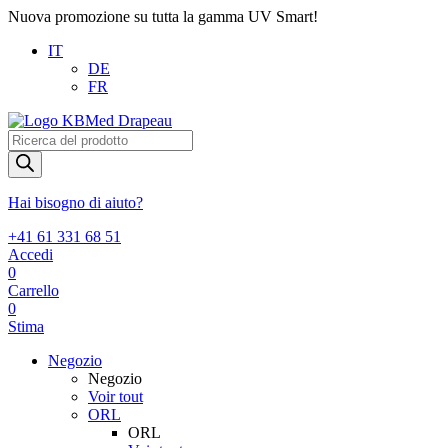
Nuova promozione su tutta la gamma UV Smart!
IT
DE
FR
Products
search
Hai bisogno di aiuto?
+41 61 331 68 51
Accedi
0
Carrello
0
Stima
Negozio
Negozio
Voir tout
ORL
ORL