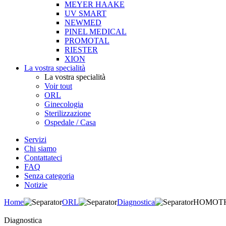
MEYER HAAKE
UV SMART
NEWMED
PINEL MEDICAL
PROMOTAL
RIESTER
XION
La vostra specialità
La vostra specialità
Voir tout
ORL
Ginecologia
Sterilizzazione
Ospedale / Casa
Servizi
Chi siamo
Contattateci
FAQ
Senza categoria
Notizie
Home
ORL
Diagnostica
HOMOTH 
Diagnostica