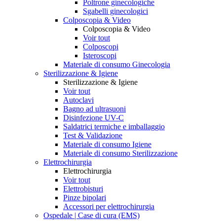
Poltrone ginecologiche
Sgabelli ginecologici
Colposcopia & Video
Colposcopia & Video
Voir tout
Colposcopi
Isteroscopi
Materiale di consumo Ginecologia
Sterilizzazione & Igiene
Sterilizzazione & Igiene
Voir tout
Autoclavi
Bagno ad ultrasuoni
Disinfezione UV-C
Saldatrici termiche e imballaggio
Test & Validazione
Materiale di consumo Igiene
Materiale di consumo Sterilizzazione
Elettrochirurgia
Elettrochirurgia
Voir tout
Elettrobisturi
Pinze bipolari
Accessori per elettrochirurgia
Ospedale | Case di cura (EMS)