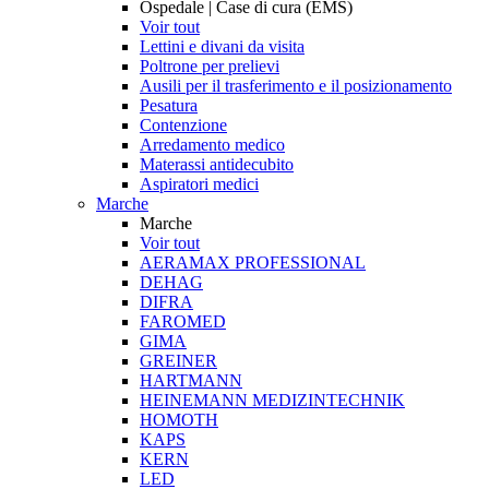
Ospedale | Case di cura (EMS)
Voir tout
Lettini e divani da visita
Poltrone per prelievi
Ausili per il trasferimento e il posizionamento
Pesatura
Contenzione
Arredamento medico
Materassi antidecubito
Aspiratori medici
Marche
Marche
Voir tout
AERAMAX PROFESSIONAL
DEHAG
DIFRA
FAROMED
GIMA
GREINER
HARTMANN
HEINEMANN MEDIZINTECHNIK
HOMOTH
KAPS
KERN
LED