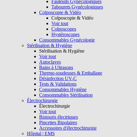
Fauteuils Gynécologiques
Tabourets Gynécologiques
Colposcopie & Vidéo
Colposcopie & Vidéo
Voir tout
Colposcopes
Hystéroscopes
Consommables Gynécologie
Stérilisation & Hygiène
Stérilisation & Hygiène
Voir tout
Autoclaves
Bains à Ultrasons
Thermo-soudeuses & Emballage
Désinfection UV-C
Tests & Validations
Consommables Hygiène
Consommables Stérilisation
Électrochirurgie
Électrochirurgie
Voir tout
Bistouris électriques
Pincettes Bipolaires
Accessoires d'électrochirurgie
Hôpital | EMS