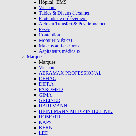
Hôpital | EMS
Voir tout
Tables & Divans d'examen
Fauteuils de prélèvement
Aide au Transfert & Positionnement
Pesée
Contention
Mobilier Médical
Matelas anti-escarres
Aspirateurs médicaux
Marques
Marques
Voir tout
AERAMAX PROFESSIONAL
DEHAG
DIFRA
FAROMED
GIMA
GREINER
HARTMANN
HEINEMANN MEDIZINTECHNIK
HOMOTH
KAPS
KERN
LED