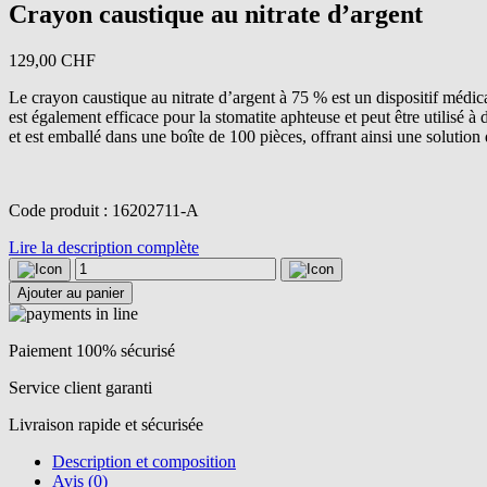
Crayon caustique au nitrate d’argent
129,00
CHF
Le crayon caustique au nitrate d’argent à 75 % est un dispositif médical
est également efficace pour la stomatite aphteuse et peut être utilisé 
et est emballé dans une boîte de 100 pièces, offrant ainsi une solution
Code produit : 16202711-A
Lire la description complète
quantité
de
Ajouter au panier
Crayon
caustique
au
Paiement 100% sécurisé
nitrate
d'argent
Service client garanti
Livraison rapide et sécurisée
Description et composition
Avis (0)