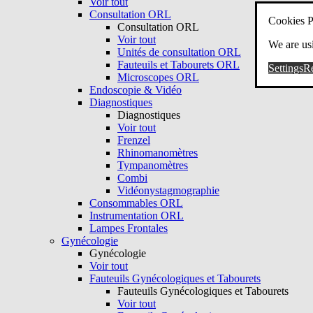
Voir tout
Consultation ORL
Cookies P
Consultation ORL
Voir tout
We are usi
Unités de consultation ORL
Fauteuils et Tabourets ORL
Settings
Re
Microscopes ORL
Endoscopie & Vidéo
Diagnostiques
Diagnostiques
Voir tout
Frenzel
Rhinomanomètres
Tympanomètres
Combi
Vidéonystagmographie
Consommables ORL
Instrumentation ORL
Lampes Frontales
Gynécologie
Gynécologie
Voir tout
Fauteuils Gynécologiques et Tabourets
Fauteuils Gynécologiques et Tabourets
Voir tout