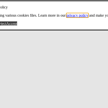
olicy
ng various cookies files. Learn more in our
privacy policy
and make yo
ject
Accept